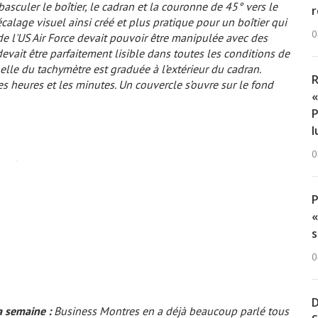
asculer le boîtier, le cadran et la couronne de 45° vers le
r
décalage visuel ainsi créé et plus pratique pour un boîtier qui
0
 de l'US Air Force devait pouvoir être manipulée avec des
evait être parfaitement lisible dans toutes les conditions de
chelle du tachymètre est graduée à l’extérieur du cadran.
R
es heures et les minutes. Un couvercle s’ouvre sur le fond
«
P
l
0
«
s
0
D
a semaine :
Business Montres
en a déjà beaucoup parlé tous