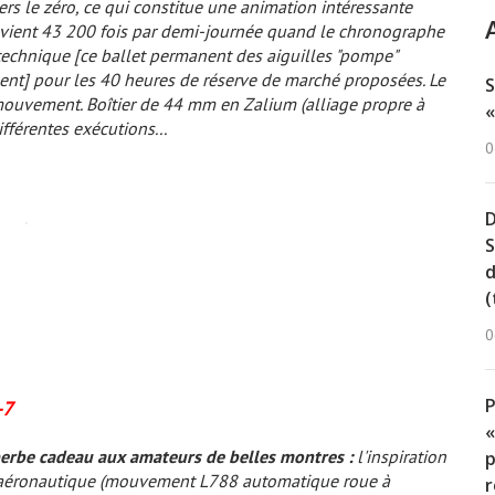
ers le zéro, ce qui constitue une animation intéressante
 et vient 43 200 fois par demi-journée quand le chronographe
technique
[ce ballet permanent des aiguilles "pompe"
ment]
pour les 40 heures de réserve de marché proposées. Le
S
mouvement. Boîtier de 44 mm en Zalium (alliage propre à
«
ifférentes exécutions...
0
D
S
d
(
0
-7
«
perbe cadeau aux amateurs de belles montres :
l'inspiration
p
aéronautique (mouvement L788 automatique roue à
r