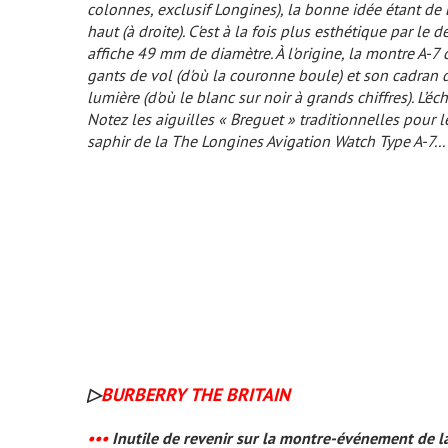
colonnes, exclusif Longines), la bonne idée étant de b
haut (à droite). C'est à la fois plus esthétique par le 
affiche 49 mm de diamètre. À l'origine, la montre A-7
gants de vol (d'où la couronne boule) et son cadran d
lumière (d'où le blanc sur noir à grands chiffres). L’é
Notez les aiguilles « Breguet » traditionnelles pour l
saphir de la The Longines Avigation Watch Type A-7...
▷
BURBERRY THE BRITAIN
•••
Inutile de revenir sur la montre-événement de l