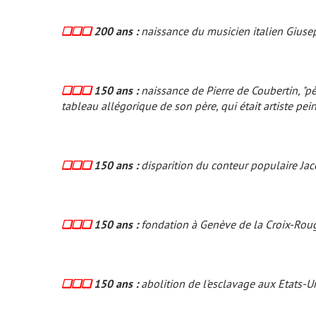
❏❏❏
200 ans :
naissance du musicien italien Giuse
❏❏❏
150 ans :
naissance de Pierre de Coubertin, "
tableau allégorique de son père, qui était artiste pein
❏❏❏
150 ans :
disparition du conteur populaire Ja
❏❏❏
150 ans :
fondation à Genève de la Croix-Roug
❏❏❏
150 ans :
abolition de l'esclavage aux Etats-U