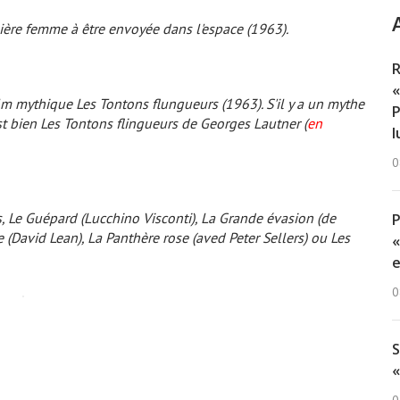
ère femme à être envoyée dans l'espace (1963).
R
«
lm mythique Les Tontons flungueurs (1963). S'il y a un mythe
P
st bien
Les Tontons flingueurs
de Georges Lautner (
en
l
0
s,
Le Guépard
(Lucchino Visconti),
La Grande évasion
(de
e
(David Lean),
La Panthère rose
(aved Peter Sellers) ou
Les
«
e
0
S
«