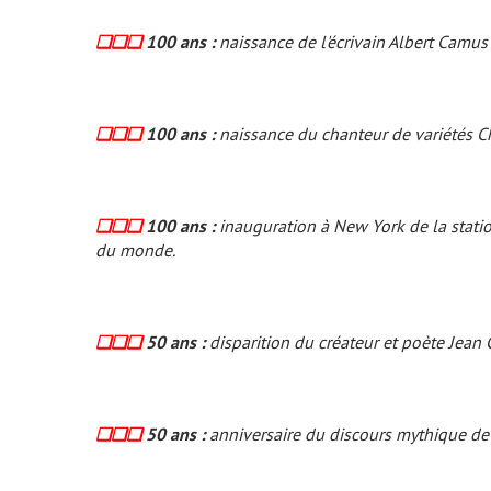
❏❏❏
100 ans :
naissance de l'écrivain Albert Camus
❏❏❏
100 ans :
naissance du chanteur de variétés Ch
❏❏❏
100 ans :
inauguration à New York de la station
du mon­de.
❏❏❏
50 ans :
disparition du créateur et poète Jean 
❏❏❏
50 ans :
anniversaire du discours mythique de 