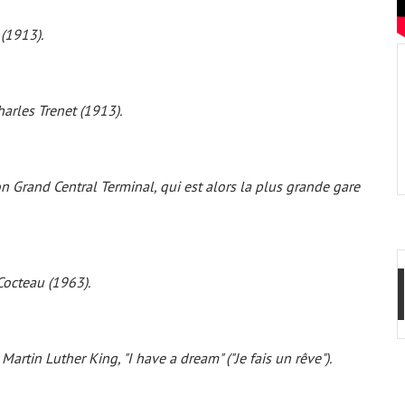
 (1913).
arles Trenet (1913).
 Grand Cen­­tral Terminal, qui est alors la plus gran­de gare
Cocteau (1963).
Martin Luther King, "
I have a dream
" ("Je fais un rêve").