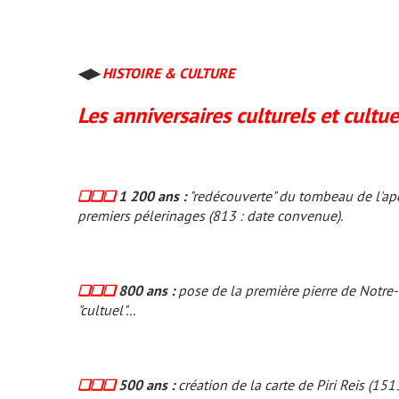
◀▶
HISTOIRE & CULTURE
Les anniversaires culturels et cultuel
❏❏❏
1 200 ans :
"redécouverte" du tombeau de l'apô
premiers pélerinages (813 : date convenue).
❏❏❏
800 ans :
pose de la première pierre de Notre
"cultuel"...
❏❏❏
500 ans :
création de la carte de Piri Reis (15