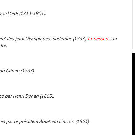
ppe Verdi (1813-1901).
père" des jeux Olympiques modernes (1863).
Ci-dessus
: un
tre.
cob Grimm (1863).
e par Henri Dunan (1863).
nis par le président Abraham Lincoln (1863).