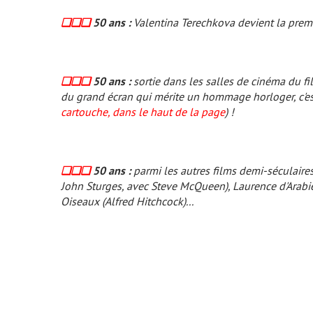
❏❏❏
50 ans :
Valentina Terechkova devient la premi
❏❏❏
50 ans :
sortie dans les salles de cinéma du fi
du grand écran qui mérite un hommage horloger, c'e
cartouche, dans le haut de la page
) !
❏❏❏
50 ans :
parmi les autres films demi-séculaire
John Sturges, avec Steve McQueen),
Laurence d'Arabi
Oiseaux
(Alfred Hitchcock)...