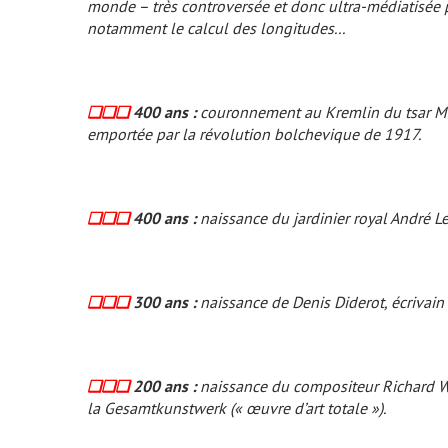
monde – très controversée et donc ultra-médiatisée 
notamment le calcul des longitudes...
❏❏❏
400 ans :
couronnement au Kremlin du tsar Mic
emportée par la révolution bolchevique de 1917.
❏❏❏
400 ans :
naissance du jardinier royal André Le 
❏❏❏
300 ans :
naissance de Denis Diderot, écrivain 
❏❏❏
200 ans :
naissance du compositeur Richard Wa
la
Gesamtkunstwerk
(« œuvre d’art totale »).