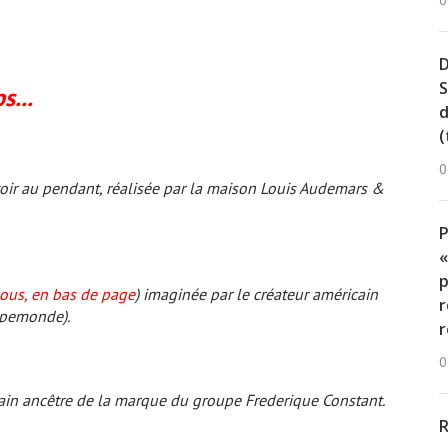
0
D
S
s...
d
(
0
r au pendant, réalisée par la maison Louis Au­de­mars &
«
p
sous, en bas de page
) imaginée par le créateur américain
r
ppemonde).
r
0
ain ancêtre de la marque du groupe Frederique Constant.
R