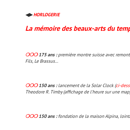
◀▶
HORLOGERIE
La mémoire des beaux-arts du temp
❍❍❍
175 ans :
première montre suisse avec remontoi
Fils, Le Brassus...
❍❍❍
150 ans :
lancement de la Solar Clock (
ci-des
Theodore R. Timby (affichage de l'heure sur une ma
❍❍❍
150 ans :
fondation de la maison Alpina, loint