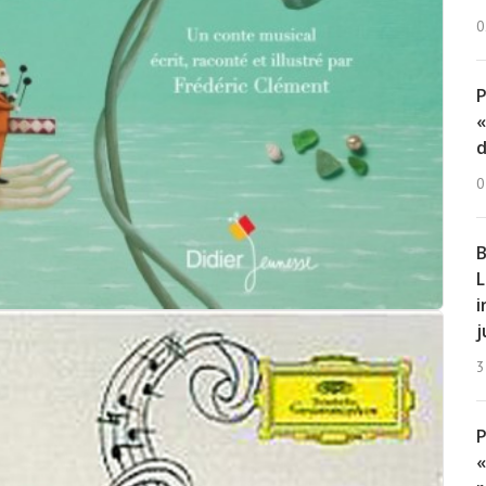
0
«
d
0
B
L
i
j
3
«