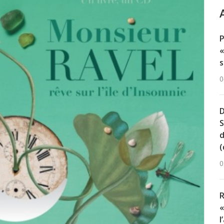
«
s
0
D
S
d
(
0
R
«
l