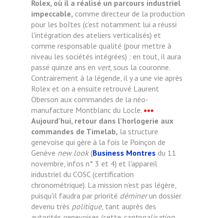
Rolex, où il a réalisé un parcours industriel
impeccable,
comme directeur de la production
pour les boîtes (c'est notamment lui a réussi
l'intégration des ateliers verticalisés) et
comme responsable qualité (pour mettre à
niveau les sociétés intégrées) : en tout, il aura
passé quinze ans en
vert
, sous la couronne.
Contrairement à la légende, il y a une vie après
Rolex et on a ensuite retrouvé Laurent
Oberson aux commandes de la néo-
manufacture Montblanc du Locle.
•••
Aujourd'hui, retour dans l'horlogerie aux
commandes de Timelab,
la structure
genevoise qui gère à la fois le Poinçon de
Genève
new look
(
Business Montres
du 11
novembre, infos n° 3 et 4) et l'appareil
industriel du COSC (certification
chronométrique). La mission n'est pas légère,
puisqu'il faudra par priorité
déminer
un dossier
devenu très
politique
, tant auprès des
autorités genevoises (cette
cantonalisation