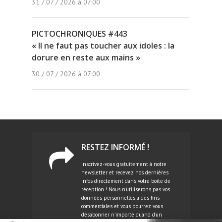
31 / 07 / 2026 à 07:00
PICTOCHRONIQUES #443
« Il ne faut pas toucher aux idoles : la
dorure en reste aux mains »
30 / 07 / 2026 à 07:00
RESTEZ INFORMÉ !
Inscrivez-vous gratuitement à notre
newsletter et recevez nos dernières
infos directement dans votre boite de
réception ! Nous n'utiliserons pas vos
données personnelles à des fins
commerciales et vous pourrez vous
désabonner n'importe quand d'un