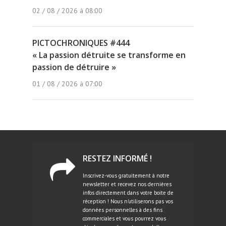
02 / 08 / 2026 à 08:00
PICTOCHRONIQUES #444
« La passion détruite se transforme en
passion de détruire »
01 / 08 / 2026 à 07:00
RESTEZ INFORMÉ !
Inscrivez-vous gratuitement à notre
newsletter et recevez nos dernières
infos directement dans votre boite de
réception ! Nous n'utiliserons pas vos
données personnelles à des fins
commerciales et vous pourrez vous