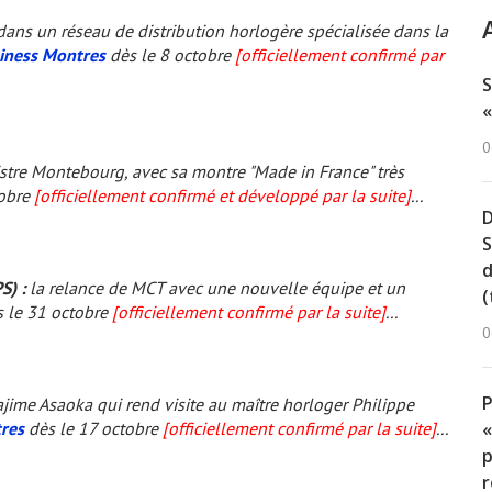
dans un réseau de distribution horlogère spécialisée dans la
iness Montres
dès le 8 octobre
[officiellement confirmé par
S
«
0
nistre Montebourg, avec sa montre "Made in France" très
tobre
[officiellement confirmé et développé par la suite]
...
D
S
d
) :
la relance de MCT avec une nouvelle équipe et un
(
 le 31 octobre
[officiellement confirmé par la suite]
...
0
jime Asaoka qui rend visite au maître horloger Philippe
res
dès le 17 octobre
[officiellement confirmé par la suite]
...
«
p
r