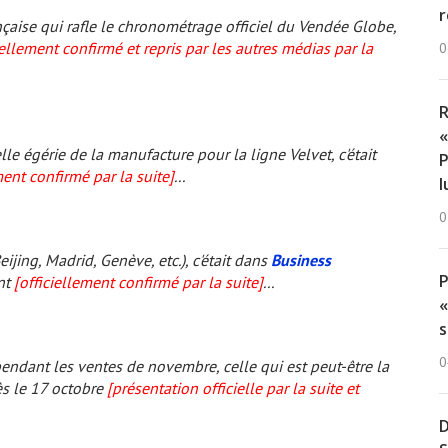
r
aise qui rafle le chronométrage officiel du Vendée Globe,
iellement confirmé et repris par les autres médias par la
0
R
«
égérie de la manufacture pour la ligne Velvet, c'était
P
ment confirmé par la suite]
...
l
0
ijing, Madrid, Genève, etc.), c'était dans
Business
nt
[officiellement confirmé par la suite]
...
«
s
0
pendant les ventes de novembre, celle qui est peut-être la
s le 17 octobre
[présentation officielle par la suite et
D