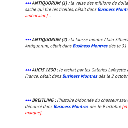
•••
ANTIQUORUM (1) :
la valse des millions de doll
sache qui tire les ficelles, c'était dans
Business Montr
américaine]
...
•••
ANTIQUORUM (2) :
la fausse montre Alain Silbers
Antiquorum, c'était dans
Business Montres
dès le 31
•••
AUGIS 1830 :
le rachat par les Galeries Lafayette
France, c'était dans
Business Montres
dès le 2 octob
•••
BREITLING :
l'histoire bidonnée du chasseur sauvé
dénoncé dans
Business Montres
dès le 9 octobre
[et
marque]
...