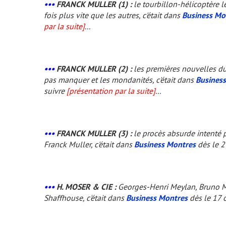
•••
FRANCK MULLER (1) :
le tourbillon-hélicoptère 
fois plus vite que les autres, c'était dans
Business Mo
par la suite]
...
•••
FRANCK MULLER (2) :
les premières nouvelles d
pas manquer et les mondanités, c'était dans
Busines
suivre
[présentation par la suite]
...
•••
FRANCK MULLER (3) :
le procès absurde intenté 
Franck Muller, c'était dans
Business Montres
dès le 2
•••
H. MOSER & CIE :
Georges-Henri Meylan, Bruno Mo
Shaffhouse, c'était dans
Business Montres
dès le 17 