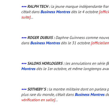
•••
RALPH TECH :
la jeune marque indépendante franç
c'était dans
Business Montres
dès le 4 octobre
[offic
suite]
...
•••
ROGER DUBUIS :
Daphne Guinness comme nouvelle 
dans
Business Montres
dès le 31 octobre
[officielle
•••
SALONS HORLOGERS :
les annulations en série (Be
Montres
dès le 1er octobre, et même longtemps ava
•••
SOTHEBY'S :
la montre militaire dont on parlera 
plus rare du monde, c'était dans
Business Montres
dè
vérification en salle]
...