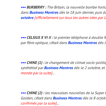
•••
BURBERRY :
The Britain, la nouvelle bombe horlo
dans
Business Montres
dès le 18 juin dernier, puis 
octobre
[officiellement sur tous les autres sites par l
•••
CELSIUS X VI II :
le premier téléphone à double f
par fibre optique, c'était dans
Business Montres
dès l
•••
CHINE (1) :
le changement de climat socio-politiqu
synthétisé par
Business Montres
dès le 2 octobre, 
monde par la suite]
...
•••
CHINE (2) :
les mauvaises nouvelles de la Super G
Golden, c'était dans
Business Montres
dès le 8 octobr
confirmés par la suite]
...