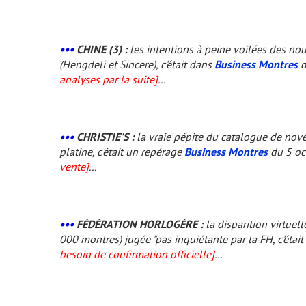
•••
CHINE (3) :
les intentions à peine voilées des no
(Hengdeli et Sincere), c'était dans
Business Montres
d
analyses par la suite]
...
•••
CHRISTIE'S :
la vraie pépite du catalogue de nove
platine, c'était un repérage
Business Montres
du 5 oc
vente]
...
•••
FÉDÉRATION HORLOGÈRE :
la disparition virtue
000 montres) jugée "pas inquiétante par la FH, c'éta
besoin de confirmation officielle]
...