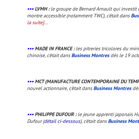
•••
LVMH :
le groupe de Bernard Arnault qui investit 
montre accessible (notamment TWC), c'était dans
Bus
la suite]
...
•••
MADE IN FRANCE :
les pitreries tricolores du mi
chinoise, c'était dans
Business Montres
dès le 19 oc
•••
MCT (MANUFACTURE CONTEMPORAINE DU TEMPS
nouvel actionnaire, c'était dans
Business Montres
dès
•••
PHILIPPE DUFOUR :
le jeune apprenti japonais Ha
Dufour (
détail ci-dessous
), c'était dans
Business Mont