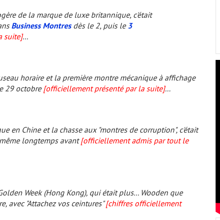
gère de la marque de luxe britannique, c'était
dans
Business Montres
dès le 2, puis le
3
a suite]
...
useau horaire et la première montre mécanique à affichage
e 29 octobre
[officiellement présenté par la suite]
...
e en Chine et la chasse aux "montres de corruption", c'était
et même longtemps avant
[officiellement admis par tout le
olden Week (Hong Kong), qui était plus...
Wooden
que
e, avec "Attachez vos ceintures"
[chiffres officiellement