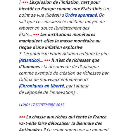
?
•••
L'explosion de l'inflation, c'est pour
bientôt en Europe comme aux Etats-Unis :
un
point de vue (libéral) d'
Ordre spontané
. On
sait que ce sera aussi le meilleur moyen de
raboter en douce l'endettement des
Etats...
•••
Les institutions monétaires
manipulent-elles la masse monétaire au
risque d'une inflation explosive
?
L'économiste Florin Aftalion redoute le pire
(
Atlantico
)...
•••
Il n'est de richesses que
d'hommes :
la découverte de l'Amérique
comme exemple de création de richesses par
l'afflux de nouveaux entrepreneurs
(
Chroniques en liberté
, par l'auteur
de
L'épopée de l’innovation
)...
LUNDI 17 SEPTEMBRE 2012
•••
La chasse aux riches qui tente la France
va-t-elle faire délocaliser la Biennale des
Antiquaires ?
Ce serait dommage au moment