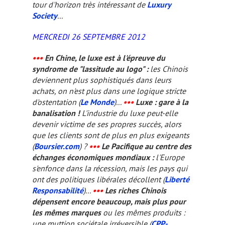
tour d'horizon très intéressant de
Luxury
Society
...
MERCREDI 26 SEPTEMBRE 2012
•••
En Chine, le luxe est à l'épreuve du
syndrome de "lassitude au logo" :
les Chinois
deviennent plus sophistiqués dans leurs
achats, on n'est plus dans une logique stricte
d'ostentation (
Le Monde
)...
•••
Luxe : gare à la
banalisation !
L'industrie du luxe peut-elle
devenir victime de ses propres succès, alors
que les clients sont de plus en plus exigeants
(
Boursier.com
) ?
•••
Le Pacifique au centre des
échanges économiques mondiaux :
l'Europe
s'enfonce dans la récession, mais les pays qui
ont des politiques libérales décollent (
Liberté
Responsabilité
)...
•••
Les riches Chinois
dépensent encore beaucoup, mais plus pour
les mêmes marques
ou les mêmes produits :
une muttion sociétale irréversible (
CPP-