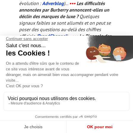
évolution :
Adverblog
)...
•••
Les difficultés
annoncées par Burberry annoncent-elles un
déclin des marques de luxe ?
Quelques
signaux faibles se sont allumés et on peut se
poser des questions au-delà des chiffres
officiels (
BrandChannel
)...
•••
La Biennale des
Antiquaires comme nouveau salon joaillier :
on a changé le décor, les exposants et les
invités au moment où les joailliers débarquent
en masse, d'où la crise d'identité d'une
Biennale en mode pré-crise (
Le Figaro
)...
•••
Quelle est la légitimité du "patriotisme
économique", nouvelle coqueluche de la
pensée unique ?
Une analyse (point de vue
libéral) de la question sur le blog de
Thierry
Guinhut.
..
•••
Les marché des montres en Asie
au lendemain du salon de Hong Kong :
une
enquête réalisée sur place incline à
l'optimisme, les détaillants et les exposants
paraissant confiants (
Europa Star
)...
•••