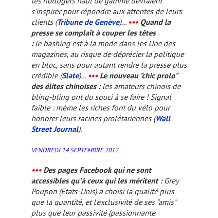
les horlogers haut de gamme devraient
s'inspirer pour répondre aux attentes de leurs
clients (
Tribune de Genève
)...
•••
Quand la
presse se complaît à couper les têtes
:
le
bashing
est à la mode dans les Une des
magazines, au risque de déprécier la politique
en bloc, sans pour autant rendre la presse plus
crédible (
Slate
)...
•••
Le nouveau "chic prolo"
des élites chinoises :
les amateurs chinois de
bling-bling ont du souci à se faire ! Signal
faible : même les riches font du vélo pour
honorer leurs racines prolétariennes (
Wall
Street Journal
).
VENDREDI 14 SEPTEMBRE 2012
•••
Des pages Facebook qui ne sont
accessibles qu'à ceux qui les méritent :
Grey
Poupon (Etats-Unis) a choisi la qualité plus
que la quantité, et l'exclusivité de ses "amis"
plus que leur passivité (passionnante