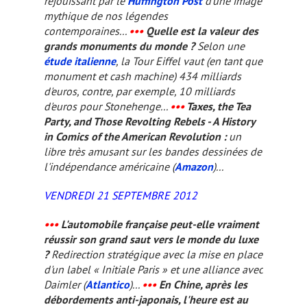
réjouissant par le
Huffington Post
d'une image
mythique de nos légendes
contemporaines...
•••
Quelle est la valeur des
grands monuments du monde ?
Selon une
étude italienne
, la Tour Eiffel vaut (en tant que
monument et cash machine) 434 milliards
d'euros, contre, par exemple, 10 milliards
d'euros pour Stonehenge...
•••
Taxes, the Tea
Party, and Those Revolting Rebels - A History
in Comics of the American Revolution
:
un
libre très amusant sur les bandes dessinées de
l'indépendance américaine (
Amazon
)...
VENDREDI 21 SEPTEMBRE 2012
•••
L'automobile française peut-elle vraiment
réussir son grand saut vers le monde du luxe
?
Redirection stratégique avec la mise en place
d'un label « Initiale Paris » et une alliance avec
Daimler (
Atlantico
)...
•••
En Chine, après les
débordements anti-japonais, l'heure est au