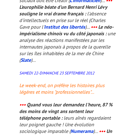
sociaux doit être créatif (
L'informaticien
)...
•••
L'europhilie béate d'un Bernard Henri Lévy
souligne le vrai drame français :
l'absence
d'intellectuels en prise sur le réel (Charles
Gave pour l'
Institut des libertés
)...
•••
Le néo-
impérialisme chinois vu du côté japonais :
une
analyse des réactions manifestées par les
internautes japonais à propos de la querelle
sur les îles inhabitées de la mer de Chine
(
Slate
)...
SAMEDI 22-DIMANCHE 23 SEPTEMBRE 2012
Le week-end, on préfère les histoires plus
légères et moins "professionnelles"...
•••
Quand vous leur demandez l'heure, 87 %
des moins de vingt ans sortent leur
téléphone portable :
leurs aînés regardaient
leur poignet gauche ! Une évolution
sociologique imparable (
Numerama
)...
•••
Un