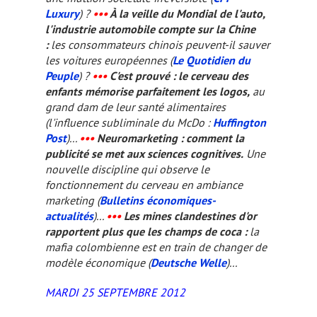
Luxury
) ?
•••
À la veille du Mondial de l'auto,
l'industrie automobile compte sur la Chine
:
les consommateurs chinois peuvent-il sauver
les voitures européennes (
Le Quotidien du
Peuple
) ?
•••
C'est prouvé : le cerveau des
enfants mémorise parfaitement les logos,
au
grand dam de leur santé alimentaires
(l'influence subliminale du McDo :
Huffington
Post
)...
•••
Neuromarketing : comment la
publicité se met aux sciences cognitives.
Une
nouvelle discipline qui observe le
fonctionnement du cerveau en ambiance
marketing (
Bulletins économiques-
actualités
)...
•••
Les mines clandestines d'or
rapportent plus que les champs de coca :
la
mafia colombienne est en train de changer de
modèle économique (
Deutsche Welle
)...
MARDI 25 SEPTEMBRE 2012