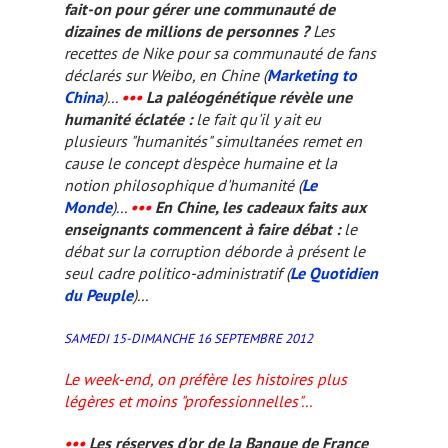
fait-on pour gérer une communauté de
dizaines de millions de personnes ?
Les
recettes de Nike pour sa communauté de fans
déclarés sur Weibo, en Chine (
Marketing to
China
)...
•••
La paléogénétique révèle une
humanité éclatée :
le fait qu'il y ait eu
plusieurs "humanités" simultanées remet en
cause le concept d'espèce humaine et la
notion philosophique d'
humanité
(
Le
Monde
)...
•••
En Chine, les cadeaux faits aux
enseignants commencent à faire débat :
le
débat sur la corruption déborde à présent le
seul cadre politico-administratif (
Le Quotidien
du Peuple
)...
SAMEDI 15-DIMANCHE 16 SEPTEMBRE 2012
Le week-end, on préfère les histoires plus
légères et moins "professionnelles"...
•••
Les réserves d'or de la Banque de France