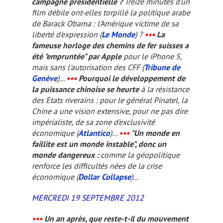
campagne présidentielle ?
Treize minutes d'un
film débile ont-elles torpillé la politique arabe
de Barack Obama : l'Amérique victime de sa
liberté d'expression (
Le Monde
) ?
•••
La
fameuse horloge des chemins de fer suisses a
été "empruntée" par Apple
pour le iPhone 5,
mais sans l'autorisation des CFF (
Tribune de
Genève
)...
•••
Pourquoi le développement de
la puissance chinoise se heurte
à la résistance
des Etats riverains : pour le général Pinatel, la
Chine a une vision extensive, pour ne pas dire
impérialiste, de sa zone d’exclusivité
économique (
Atlantico
)...
•••
"Un monde en
faillite est un monde instable", donc un
monde dangereux :
comme la géopolitique
renforce les difficultés nées de la crise
économique (
Dollar Collapse
)...
MERCREDI 19 SEPTEMBRE 2012
•••
Un an après, que reste-t-il du mouvement