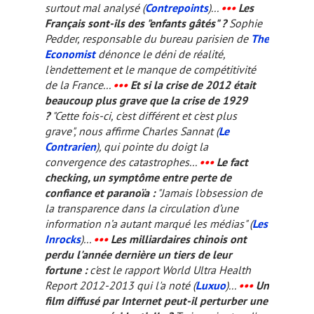
surtout mal analysé (
Contrepoints
)...
•••
Les
Français sont-ils des "enfants gâtés" ?
Sophie
Pedder, responsable du bureau parisien de
The
Economist
dénonce le déni de réalité,
l'endettement et le manque de compétitivité
de la France...
•••
Et si la crise de 2012 était
beaucoup plus grave que la crise de 1929
?
"Cette fois-ci, c'est différent et c'est plus
grave", nous affirme Charles Sannat (
Le
Contrarien
), qui pointe du doigt la
convergence des catastrophes...
•••
Le
fact
checking
, un symptôme entre perte de
confiance et paranoïa :
"Jamais l’obsession de
la transparence dans la circulation d’une
information n’a autant marqué les médias" (
Les
Inrocks
)...
•••
Les milliardaires chinois ont
perdu l'année dernière un tiers de leur
fortune :
c'est le rapport World Ultra Health
Report 2012-2013 qui l'a noté (
Luxuo
)...
•••
Un
film diffusé par Internet peut-il perturber une