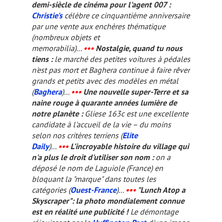
demi-siècle de cinéma pour l'agent 007 :
Christie's
célèbre ce cinquantième anniversaire
par une vente aux enchères thématique
(nombreux objets et
memorabilia
)...
•••
Nostalgie, quand tu nous
tiens :
le marché des petites voitures à pédales
n'est pas mort et Baghera continue à faire rêver
grands et petits avec des modèles en métal
(
Baghera
)...
•••
Une nouvelle super-Terre et sa
naine rouge à quarante années lumière de
notre planète :
Gliese 163c est une excellente
candidate à l'accueil de la vie – du moins
selon nos critères terriens (
Elite
Daily
)...
•••
L'incroyable histoire du village qui
n'a plus le droit d'utiliser son nom :
on a
déposé le nom de Laguiole (France) en
bloquant la "marque" dans toutes les
catégories (
Ouest-France
)...
•••
"
Lunch Atop a
Skyscraper
": la photo mondialement connue
est en réalité une publicité !
Le démontage