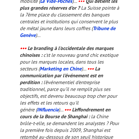
mobilité (
Le Vide-Poches
)...
•••
Qui détient les
plus grandes réserves d'or ?
La Suisse pointe à
la 7ème place du classement des banques
centrales et institutions qui conservent le plus
de métal jaune dans leurs coffres (
Tribune de
Genève
)...
•••
Le branding à l'occidentale des marques
chinoises :
c'st le nouveau grand chic exotique
pour les marques locales, dans tous les
secteurs (
Marketing en Chine
)...
•••
La
communication par l'événement est en
perdition :
l’événementiel d'entreprise
traditionnel, parce qu’il ne remplit plus ses
objectifs, est devenu beaucoup trop cher pour
les effets et les retours qu'il
génère (
INfluencia
)...
•••
L'effondrement en
cours de la Bourse de Shanghai :
la Chine
brûle-t-elle, se demandent les analystes ? Pour
la première fois depuis 2009, Shanghai est
retombé au-dessous de son seuil historique