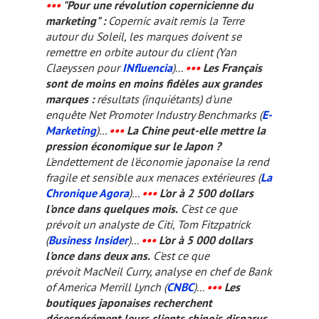
•••
"Pour une révolution copernicienne du
marketing" :
Copernic avait remis la Terre
autour du Soleil, les marques doivent se
remettre en orbite autour du client (Yan
Claeyssen pour
INfluencia
)...
•••
Les Français
sont de moins en moins fidèles aux grandes
marques :
résultats (inquiétants) d'une
enquête Net Promoter Industry Benchmarks (
E-
Marketing
)...
•••
La Chine peut-elle mettre la
pression économique sur le Japon ?
L'endettement de l'économie japonaise la rend
fragile et sensible aux menaces extérieures (
La
Chronique Agora
)...
•••
L'or à 2 500 dollars
l'once dans quelques mois.
C'est ce que
prévoit un analyste de Citi, Tom Fitzpatrick
(
Business Insider
)...
•••
L'or à 5 000 dollars
l'once dans deux ans.
C'est ce que
prévoit MacNeil Curry, analyse en chef de Bank
of America Merrill Lynch (
CNBC
)...
•••
Les
boutiques japonaises recherchent
désespérément leurs clients chinois disparus