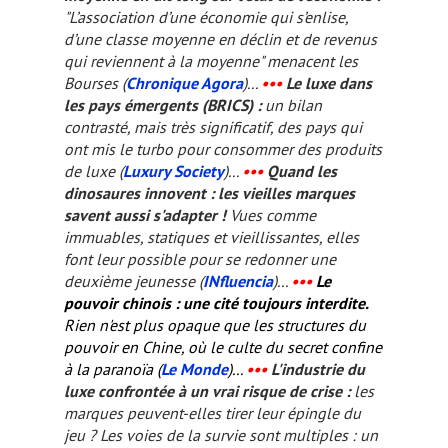
"L’association d’une économie qui s’enlise,
d’une classe moyenne en déclin et de revenus
qui reviennent à la moyenne" menacent les
Bourses (
Chronique Agora
)...
•••
Le luxe dans
les pays émergents (BRICS) :
un bilan
contrasté, mais très significatif, des pays qui
ont mis le turbo pour consommer des produits
de luxe (
Luxury Society
)...
•••
Quand les
dinosaures innovent : les vieilles marques
savent aussi s'adapter !
Vues comme
immuables, statiques et vieillissantes, elles
font leur possible pour se redonner une
deuxième jeunesse (
INfluencia
)...
•••
Le
pouvoir chinois : une cité toujours interdite.
Rien n'est plus opaque que les structures du
pouvoir en Chine, où le culte du secret confine
à la paranoïa (
Le Monde
)...
•••
L'industrie du
luxe confrontée à un vrai risque de crise :
les
marques peuvent-elles tirer leur épingle du
jeu ? Les voies de la survie sont multiples : un