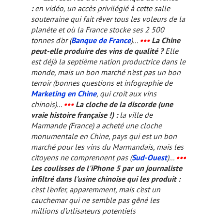
:
en vidéo, un accès privilégié à cette salle
souterraine qui fait rêver tous les voleurs de la
planète et où la France stocke ses 2 500
tonnes d'or (
Banque de France
)...
•••
La Chine
peut-elle produire des vins de qualité ?
Elle
est déjà la septième nation productrice dans le
monde, mais un bon marché n'est pas un bon
terroir (bonnes questions et infographie de
Marketing en Chine
, qui croit aux vins
chinois)...
•••
La cloche de la discorde (une
vraie histoire française !) :
la ville de
Marmande (France) a acheté une cloche
monumentale en Chine, pays qui est un bon
marché pour les vins du Marmandais, mais les
citoyens ne comprennent pas (
Sud-Ouest
)...
•••
Les coulisses de l'iPhone 5 par un journaliste
infiltré dans l'usine chinoise qui les produit :
c'est l'enfer, apparemment, mais c'est un
cauchemar qui ne semble pas gêné les
millions d'utlisateurs potentiels