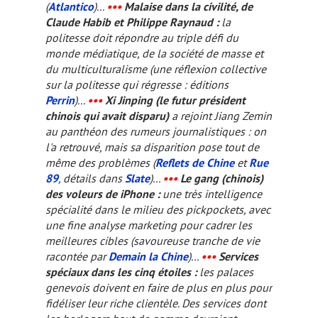
(
Atlantico
)...
•••
Malaise dans la civilité
, de
Claude Habib et Philippe Raynaud :
la
politesse doit répondre au triple défi du
monde médiatique, de la société de masse et
du multiculturalisme (une réflexion collective
sur la politesse qui régresse : éditions
Perrin
)...
•••
Xi Jinping (le futur président
chinois qui avait disparu)
a rejoint Jiang Zemin
au panthéon des rumeurs journalistiques : on
l'a retrouvé, mais sa disparition pose tout de
même des problèmes (
Reflets de Chine
et
Rue
89
, détails dans
Slate
)...
•••
Le gang (chinois)
des voleurs de iPhone :
une très intelligence
spécialité dans le milieu des pickpockets, avec
une fine analyse marketing pour cadrer les
meilleures cibles (savoureuse tranche de vie
racontée par
Demain la Chine
)...
•••
Services
spéciaux dans les cinq étoiles :
les palaces
genevois doivent en faire de plus en plus pour
fidéliser leur riche clientèle. Des services dont