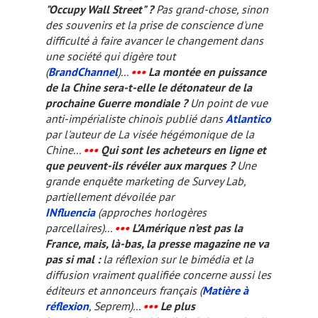
"Occupy Wall Street" ?
Pas grand-chose, sinon
des souvenirs et la prise de conscience d'une
difficulté à faire avancer le changement dans
une société qui digère tout
(
BrandChannel
)...
•••
La montée en puissance
de la Chine sera-t-elle le détonateur de la
prochaine Guerre mondiale ?
Un point de vue
anti-impérialiste chinois publié dans
Atlantico
par l'auteur de
La visée hégémonique de la
Chine
...
•••
Qui sont les acheteurs en ligne et
que peuvent-ils révéler aux marques ?
Une
grande enquête marketing de Survey Lab,
partiellement dévoilée par
INfluencia
(approches horlogères
parcellaires)...
•••
L’Amérique n’est pas la
France, mais, là-bas, la presse magazine ne va
pas si mal :
la réflexion sur le bimédia et la
diffusion vraiment qualifiée concerne aussi les
éditeurs et annonceurs français (
Matière à
réflexion
, Seprem)...
•••
Le plus