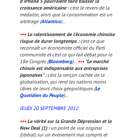
d'iPhone 5 pourraient faire baisser la
croissance américaine :
c'est le revers de la
médaille, alors que la consommation est un
arbitrage (
Atlantico
)...
•••
Le ralentissement de l'économie chinoise
risque de durer longtemps :
c'est ce que
reconnaît un économiste officiel du Parti
communiste et c'est ce qui fait débat pour le
18e Congrès (
Bloomberg
)...
•••
"Le marché
chinois est indispensable aux entreprises
japonaises" :
c'est la rançon cachée de la
globalisation, qui rend les nations moins
libres de leurs choix géopolitiques (
Le
Quotidien du Peuple
)...
JEUDI 20 SEPTEMBRE 2012
•••
La vérité sur la Grande Dépression et le
New Deal (1) :
un point de vue original
(libéral) sur un événement mal compris et