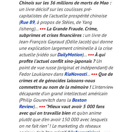
Chinois sur les 36 millions de morts de Mao :
un livre décisif sur les coulisses pré-
capitalistes de l'actuelle prospérité chinoise
(
Rue 89
, à propos de
Stèles,
de Yang
Jisheng)...
•••
La Grande Fraude. Crime,
subprimes et crises financières
:
un livre de
Jean-François Gayraud (Odile Jacob) qui donne
une explication largement criminelle à la crise
actuelle (vidéo sur
DailyMotion
)...
•••
À qui
profite l'actuel conflit sino-japonais ?
Un
point de vue russe (original et indépendant) de
Fedor Loukianov dans
RiaNovosti
...
•••
Que de
crimes et de génocides laissons-nous
commettre au nom de la mémoire !
L'interview
décapante d'un grand intellectuel américain
(Philip Gourevitch dans la
Boston
Review
)...
•••
"Mieux vaut avoir 5 000 fans
avec qui on travaille bien
et qu'on anime
plutôt que d'en avoir 150 000 avec lesquels
on ne fait rien" ! Le marketing ds réseaux