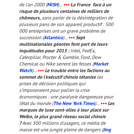
de l'an 2000 (
MISH
)...
•••
La France face à un
risque de plusieurs centaines de milliers de
chômeurs,
sans parler de la désintégration de
plusieurs pans de son appareil productif : 500
000 entreprises ont un grave problème de
succession (
Atlantico
)...
•••
Sept
multinationales géantes font part de leurs
inquiétudes pour 2013 :
Intel, FedEx,
Caterpillar, Procter & Gamble, Ford, Dow
Chemical ou Nike serrent les fesses (
Market
Watch
)...
•••
Le trouble entre les factions au
sommet de l'exécutif chinois tétanise
les
prises de décision politiques qui
s'imposeraient pour pallier la crise
économiques : une paralysie dangereuse pour
l'état du monde (
The New York Times
)...
•••
Les
marques de luxe sont-elles à leur place sur
Weibo, le plus grand réseau social chinois
?
Avec 300 millions d'usagers, ce média de
masse est une jungle pleine de dangers (
Jing