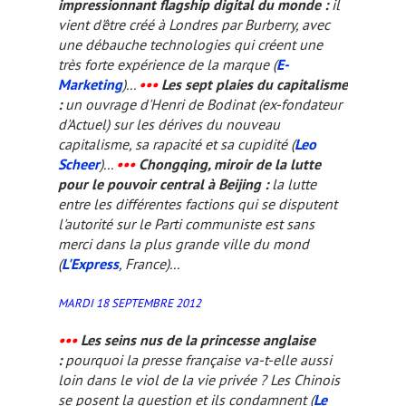
impressionnant flagship digital du monde :
il
vient d'être créé à Londres par Burberry, avec
une débauche technologies qui créent une
très forte expérience de la marque (
E-
Marketing
)...
•••
Les sept plaies du capitalisme
:
un ouvrage d'Henri de Bodinat (ex-fondateur
d'
Actuel
) sur les dérives du nouveau
capitalisme, sa rapacité et sa cupidité (
Leo
Scheer
)...
•••
Chongqing, miroir de la lutte
pour le pouvoir central à Beijing :
la lutte
entre les différentes factions qui se disputent
l'autorité sur le Parti communiste est sans
merci dans la plus grande ville du mond
(
L'Express
, France)...
MARDI 18 SEPTEMBRE 2012
•••
Les seins nus de la princesse anglaise
:
pourquoi la presse française va-t-elle aussi
loin dans le viol de la vie privée ? Les Chinois
se posent la question et ils condamnent (
Le