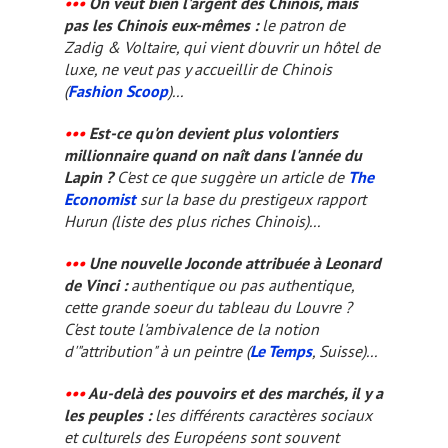
•••
On veut bien l'argent des Chinois, mais
pas les Chinois eux-mêmes :
le patron de
Zadig & Voltaire, qui vient d'ouvrir un hôtel de
luxe, ne veut pas y accueillir de Chinois
(
Fashion Scoop
)...
•••
Est-ce qu'on devient plus volontiers
millionnaire quand on naît dans l'année du
Lapin ?
C'est ce que suggère un article de
The
Economist
sur la base
du prestigeux rapport
Hurun (liste des plus riches Chinois)...
•••
Une nouvelle Joconde attribuée à Leonard
de Vinci :
authentique ou pas authentique,
cette grande soeur du tableau du Louvre ?
C'est toute l'ambivalence de la notion
d'"attribution" à un peintre (
Le Temps
, Suisse)...
•••
Au-delà des pouvoirs et des marchés, il y a
les peuples :
les différents caractères sociaux
et culturels des Européens sont souvent