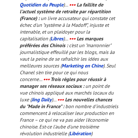
Quotidien du Peuple
)...
•••
La faillite de
l'actuel système de retraite par répartition
(France) :
un livre accusateur qui constate cet
échec d'un "système à la Madoff", injuste et
intenable, et un plaidoyer pour la
capitalisation (
Libres
)...
•••
Les marques
préférées des Chinois :
c'est un "marronnier"
journalistique effeuillé par les blogs, mais àa
vaut la peine de se rafraîchir les idées aux
meilleures sources (
Marketing en Chine
). Seul
Chanel s'en tire pour ce qui nous
concerne...
•••
Trois règles pour réussir à
manager ses réseaux sociaux :
un point de
vue chinois appliqué aux marchés locaux du
luxe (
Jing Daily
)...
•••
Les nouvelles chances
du "Made in France" :
bon nombre d'industriels
commencent à relocaliser leur production en
France – ce qui ne va pas aider l'économie
chinoise. Est-ce l'aube d'une troisième
révolution industrielle (
Libération
)