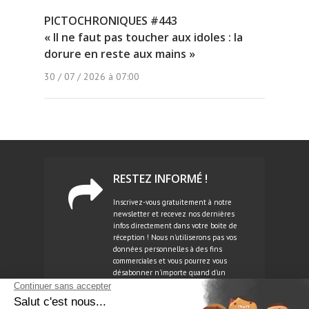
PICTOCHRONIQUES #443
« Il ne faut pas toucher aux idoles : la
dorure en reste aux mains »
30 / 07 / 2026 à 07:00
RESTEZ INFORMÉ !
Inscrivez-vous gratuitement à notre
newsletter et recevez nos dernières
infos directement dans votre boite de
réception ! Nous n'utiliserons pas vos
données personnelles à des fins
commerciales et vous pourrez vous
désabonner n'importe quand d'un
simple clic.