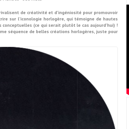
ivalisent de créativité et d’ingéniosité pour promouvoir
crire sur l’iconologie horlogère, qui témoigne de hautes
onceptuelles (ce qui serait plutôt le cas aujourd’hui) !
tième séquence de belles créations horlogères, juste pour