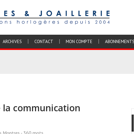
ARCHIVES
CONTACT
MON COMPTE
ABONNEMENT
e la communication
ss Montres
- 360 mots