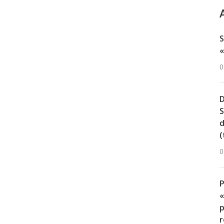
S
«
0
D
S
d
(
0
«
p
r