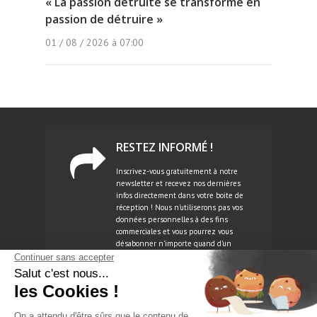
« La passion détruite se transforme en
passion de détruire »
01 / 08 / 2026 à 07:00
RESTEZ INFORMÉ !
Inscrivez-vous gratuitement à notre
newsletter et recevez nos dernières
infos directement dans votre boite de
réception ! Nous n'utiliserons pas vos
données personnelles à des fins
commerciales et vous pourrez vous
désabonner n'importe quand d'un
simple clic.
NEWSLETTER