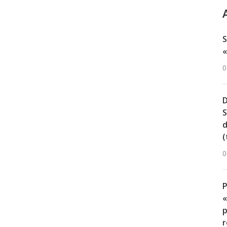
S
«
0
D
S
d
(
0
«
p
r