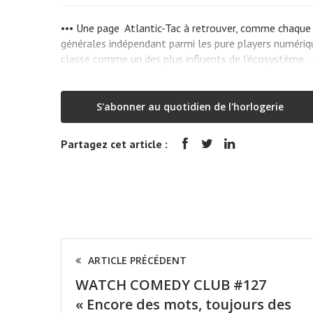
••• Une page Atlantic-Tac à retrouver, comme chaque v
générales indépendant parmi les pure players numériq
classé comme un des plus influents de l'écosystème 
S'abonner au quotidien de l'horlogerie
Partagez cet article :
ARTICLE PRÉCÉDENT
WATCH COMEDY CLUB #127
« Encore des mots, toujours des