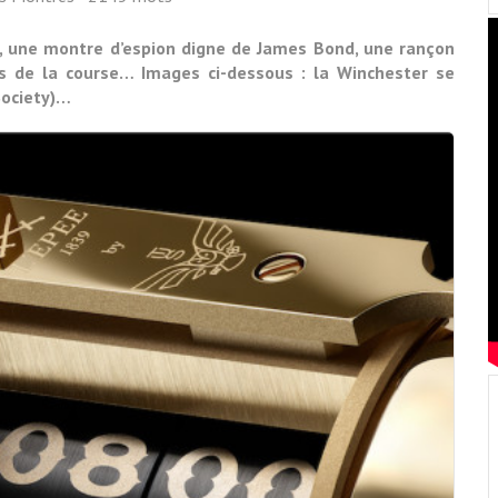
e, une montre d’espion digne de James Bond, une rançon
eurs de la course… Images ci-dessous : la Winchester se
Society)…