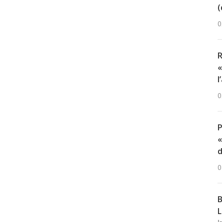
(
0
R
«
l
0
«
d
0
B
L