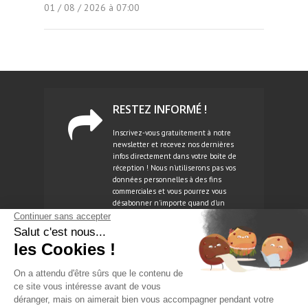
01 / 08 / 2026 à 07:00
RESTEZ INFORMÉ !
Inscrivez-vous gratuitement à notre
newsletter et recevez nos dernières
infos directement dans votre boite de
réception ! Nous n'utiliserons pas vos
données personnelles à des fins
commerciales et vous pourrez vous
désabonner n'importe quand d'un
simple clic.
NEWSLETTER