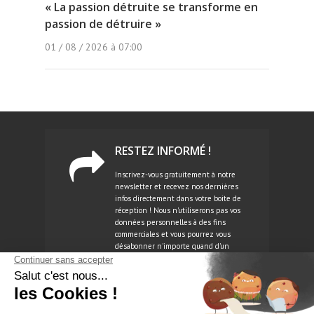
« La passion détruite se transforme en
passion de détruire »
01 / 08 / 2026 à 07:00
RESTEZ INFORMÉ !
Inscrivez-vous gratuitement à notre
newsletter et recevez nos dernières
infos directement dans votre boite de
réception ! Nous n'utiliserons pas vos
données personnelles à des fins
commerciales et vous pourrez vous
désabonner n'importe quand d'un
simple clic.
NEWSLETTER