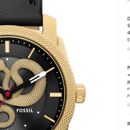
0
D
S
d
(
0
«
p
r
r
0
R