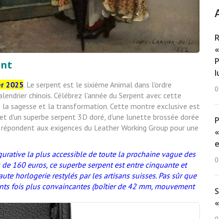
R
«
P
ent
l
er 2025
. Le serpent est le sixième Animal dans l'ordre
0
u calendrier chinois. Célébrez l'année du Serpent avec cette
e la sagesse et la transformation. Cette montre exclusive est
 et d'un superbe serpent 3D doré, d'une lunette brossée dorée
ssil répondent aux exigences du Leather Working Group pour une
«
e
gurative la plus accessible de toute la prochaine vague des
0
 de 160 euros, ce superbe serpent est entre cinquante et
te horlogerie restylés par les artisans suisses. Pas sûr que
ents fois plus convaincantes (boîtier de 42 mm, mouvement
S
«