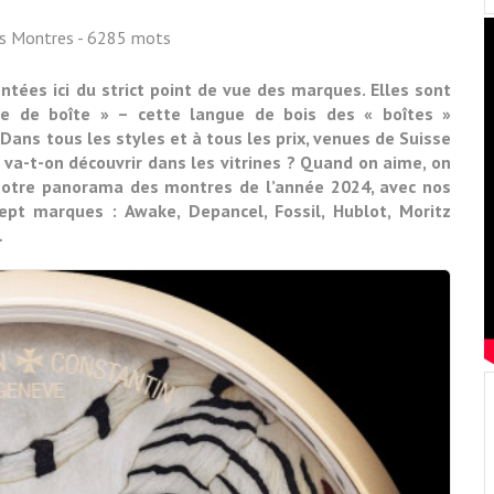
ss Montres
- 6285 mots
tées ici du strict point de vue des marques. Elles sont
ue de boîte » – cette langue de bois des « boîtes »
 Dans tous les styles et à tous les prix, venues de Suisse
 va-t-on découvrir dans les vitrines ? Quand on aime, on
 notre panorama des montres de l’année 2024, avec nos
pt marques : Awake, Depancel, Fossil, Hublot, Moritz
…