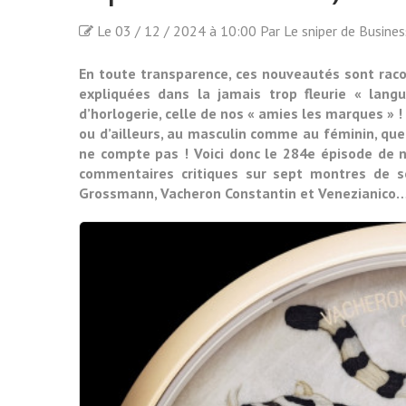
Le 03 / 12 / 2024 à 10:00 Par Le sniper de Busine
En toute transparence, ces nouveautés sont racon
expliquées dans la jamais trop fleurie « lang
d’horlogerie, celle de nos « amies les marques » !
ou d’ailleurs, au masculin comme au féminin, que
ne compte pas ! Voici donc le 284e épisode de
commentaires critiques sur sept montres de se
Grossmann, Vacheron Constantin et Venezianico