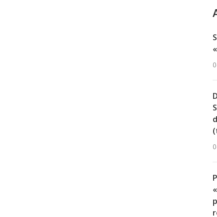
S
«
0
D
S
d
(
0
«
p
r