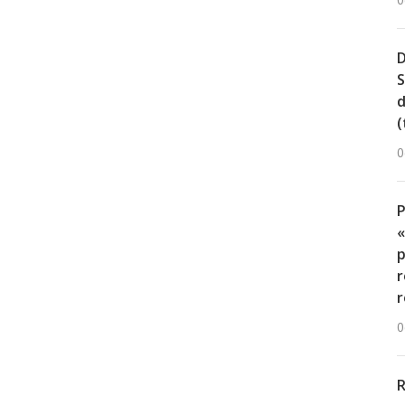
0
D
S
d
(
0
«
p
r
r
0
R