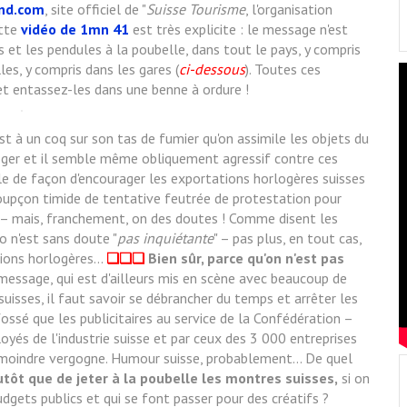
nd.com
, site officiel de "
Suisse Tourisme
, l'organisation
ette
vidéo de 1mn 41
est très explicite : le message n'est
s et les pendules à la poubelle, dans tout le pays, y compris
lles, y compris dans les gares (
ci-dessous
). Toutes ces
t entassez-les dans une benne à ordure !
st à un coq sur son tas de fumier qu'on assimile les objets du
loger et il semble même obliquement agressif contre ces
rôle de façon d'encourager les exportations horlogères suisses
oupçon timide de tentative feutrée de protestation pour
 – mais, franchement, on des doutes ! Comme disent les
o n'est sans doute "
pas inquiétante
" – pas plus, en tout cas,
ons horlogères...
❏❏❏
Bien sûr, parce qu'on n'est pas
essage, qui est d'ailleurs mis en scène avec beaucoup de
suisses, il faut savoir se débrancher du temps et arrêter les
n fossé que les publicitaires au service de la Confédération –
yés de l'industrie suisse et par ceux des 3 000 entreprises
 moindre vergogne. Humour suisse, probablement... De quel
lutôt que de jeter à la poubelle les montres suisses,
si on
dgets publics et qui se font passer pour des créatifs ?