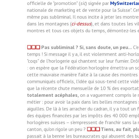
officielle de "promotion" (
sic
) signée par
MySwitzerla
nationale de marketing et de vente pour la Suisse". C
même pas subliminal. Il nous incite à jeter les montre
dans les montagnes (
ci-dessus
), et dans toutes les vi
montres et tous ces objets du temps, démontez-les e
❏❏❏
Pas subliminal ? Si, sans doute, un peu...
C'e
temps ! Si message il y a, il est violemment anti-hor
"coqs" de l'horlogerie qui chantent sur leur fumier. D
: on espère que la Fédération horlogère émettra un s
cette mauvaise manière faite à la cause des montres
communiqués officiels, l'idée qui sous-tend cette vidé
que la récente chute mensuelle de 10 % des exportati
totalement acéphales,
on a vaguement compris le m
métier : pour avoir la paix dans les belles montagnes 
aiguilles. De là à les arracher du cadran, il y a tout u
des équipes financées par les impôts des 40 000 emplo
horlogères suisses – s'empressent de franchir sans la
canton, qu'on rigole un peu ?
❏❏❏
Tiens, au fait, p
passait à la benne les bureaucrates qui abusent des bu