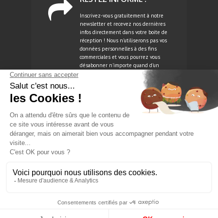
Inscrivez-vous gratuitement à notre
newsletter et recevez nos dernières
infos directement dans votre boite de
réception ! Nous n'utiliserons pas vos
données personnelles à des fins
commerciales et vous pourrez vous
désabonner n'importe quand d'un
simple clic.
NEWSLETTER
Copyright 2026 -
Businessmontres.com
. All Rights
Reserved.