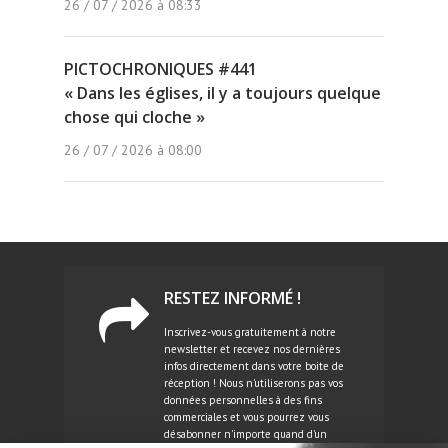
26 / 07 / 2026 à 08:33
PICTOCHRONIQUES #441
« Dans les églises, il y a toujours quelque
chose qui cloche »
26 / 07 / 2026 à 08:00
RESTEZ INFORMÉ !
Inscrivez-vous gratuitement à notre
newsletter et recevez nos dernières
infos directement dans votre boite de
réception ! Nous n'utiliserons pas vos
données personnelles à des fins
commerciales et vous pourrez vous
désabonner n'importe quand d'un