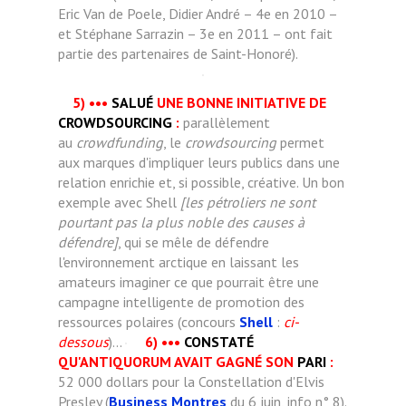
Eric Van de Poele, Didier André – 4e en 2010 –
et Stéphane Sarrazin – 3e en 2011 – ont fait
partie des partenaires de Saint-Honoré).
5)
•••
SALUÉ
UNE BONNE INITIATIVE DE
CROWDSOURCING
:
parallèlement
au
crowdfunding
, le
crowdsourcing
permet
aux marques d'impliquer leurs publics dans une
relation enrichie et, si possible, créative. Un bon
exemple avec Shell
[les pétroliers ne sont
pourtant pas la plus noble des causes à
défendre]
, qui se mêle de défendre
l'environnement arctique en laissant les
amateurs imaginer ce que pourrait être une
campagne intelligente de promotion des
ressources polaires (concours
Shell
:
ci-
dessous
)...
6)
•••
CONSTATÉ
QU'ANTIQUORUM AVAIT GAGNÉ SON
PARI
:
52 000 dollars pour la Constellation d'Elvis
Presley (
Business Montres
du 6 juin, info n° 8).