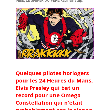
MIRE, LE SNIPER DU VENDREDI &hellip;
Quelques pilotes horlogers
pour les 24 Heures du Mans,
Elvis Presley qui bat un
record pour une Omega
Constellation qui n'était
probablement pas la sienne,