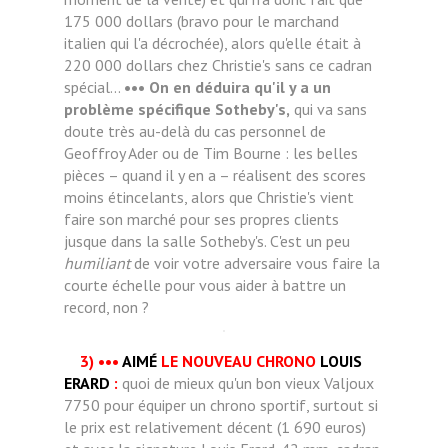
175 000 dollars (bravo pour le marchand
italien qui l'a décrochée), alors qu'elle était à
220 000 dollars chez Christie's sans ce cadran
spécial...
••• On en déduira qu'il y a un
problème spécifique Sotheby's,
qui va sans
doute très au-delà du cas personnel de
Geoffroy Ader ou de Tim Bourne : les belles
pièces – quand il y en a – réalisent des scores
moins étincelants, alors que Christie's vient
faire son marché pour ses propres clients
jusque dans la salle Sotheby's. C'est un peu
humiliant
de voir votre adversaire vous faire la
courte échelle pour vous aider à battre un
record, non ?
3)
•••
AIMÉ
LE NOUVEAU CHRONO
LOUIS
ERARD
:
quoi de mieux qu'un bon vieux Valjoux
7750 pour équiper un chrono sportif, surtout si
le prix est relativement décent (1 690 euros)