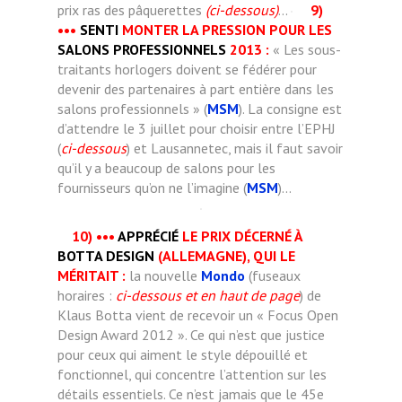
prix ras des pâquerettes
(ci-dessous)
...
9)
•••
SENTI
MONTER LA PRESSION POUR LES
SALONS PROFESSIONNELS
2013 :
« Les sous-
traitants horlogers doivent se fédérer pour
devenir des partenaires à part entière dans les
salons professionnels » (
MSM
). La consigne est
d’attendre le 3 juillet pour choisir entre l’EPHJ
(
ci-dessous
) et Lausannetec, mais il faut savoir
qu’il y a beaucoup de salons pour les
fournisseurs qu’on ne l’imagine (
MSM
)...
10)
•••
APPRÉCIÉ
LE PRIX DÉCERNÉ À
BOTTA DESIGN
(ALLEMAGNE), QUI LE
MÉRITAIT :
la nouvelle
Mondo
(fuseaux
horaires :
ci-dessous et en haut de page
) de
Klaus Botta vient de recevoir un « Focus Open
Design Award 2012 ». Ce qui n’est que justice
pour ceux qui aiment le style dépouillé et
fonctionnel, qui concentre l’attention sur les
détails essentiels. Ce n’est jamais que le 45e