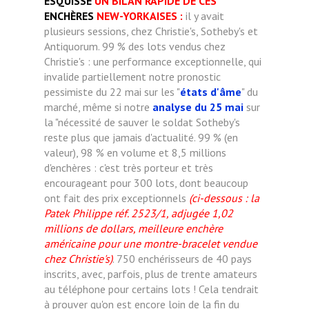
ESQUI
SSÉ
UN BILAN RAPIDE DE CES
ENCHÈRES
NEW-YORKAISES :
il y avait
plusieurs sessions, chez Christie's, Sotheby's et
Antiquorum. 99 % des lots vendus chez
Christie's : une performance exceptionnelle, qui
invalide partiellement notre pronostic
pessimiste du 22 mai sur les "
états d'âme
" du
marché, même si notre
analyse du 25 mai
sur
la "nécessité de sauver le soldat Sotheby's
reste plus que jamais d'actualité. 99 % (en
valeur), 98 % en volume et 8,5 millions
d'enchères : c'est très porteur et très
encourageant pour 300 lots, dont beaucoup
ont fait des prix exceptionnels
(ci-dessous : la
Patek Philippe réf. 2523/1, adjugée 1,02
millions de dollars, meilleure enchère
américaine pour une montre-bracelet vendue
chez Christie's)
. 750 enchérisseurs de 40 pays
inscrits, avec, parfois, plus de trente amateurs
au téléphone pour certains lots ! Cela tendrait
à prouver qu'on est encore loin de la fin du