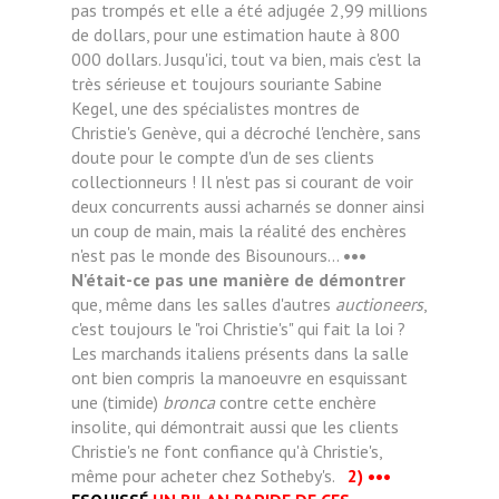
pas trompés et elle a été adjugée 2,99 millions
de dollars, pour une estimation haute à 800
000 dollars. Jusqu'ici, tout va bien, mais c'est la
très sérieuse et toujours souriante Sabine
Kegel, une des spécialistes montres de
Christie's Genève, qui a décroché l'enchère, sans
doute pour le compte d'un de ses clients
collectionneurs ! Il n'est pas si courant de voir
deux concurrents aussi acharnés se donner ainsi
un coup de main, mais la réalité des enchères
n'est pas le monde des Bisounours...
•••
N'était-ce pas une manière de démontrer
que, même dans les salles d'autres
auctioneers
,
c'est toujours le "roi Christie's" qui fait la loi ?
Les marchands italiens présents dans la salle
ont bien compris la manoeuvre en esquissant
une (timide)
bronca
contre cette enchère
insolite, qui démontrait aussi que les clients
Christie's ne font confiance qu'à Christie's,
même pour acheter chez Sotheby's.
2)
•••