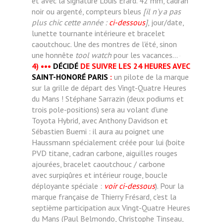
et avec la signature Louis Erard. 42 mm, cadran
noir ou argenté, compteurs bleus
[il n'y a pas
plus chic cette année :
ci-dessous
]
, jour/date,
lunette tournante intérieure et bracelet
caoutchouc. Une des montres de l'été, sinon
une honnête
tool watch
pour les vacances...
4)
•••
DÉCIDÉ
DE SUIVRE LES 24 HEURES AVEC
SAINT-HONORÉ PARIS
:
un pilote de la marque
sur la grille de départ des Vingt-Quatre Heures
du Mans ! Stéphane Sarrazin (deux podiums et
trois pole-positions) sera au volant d'une
Toyota Hybrid, avec Anthony Davidson et
Sébastien Buemi : il aura au poignet une
Haussmann spécialement créée pour lui (boite
PVD titane, cadran carbone, aiguilles rouges
ajourées, bracelet caoutchouc / carbone
avec surpiqûres et intérieur rouge, boucle
déployante spéciale :
voir ci-dessous
). Pour la
marque française de Thierry Frésard, c'est la
septième participation aux Vingt-Quatre Heures
du Mans (Paul Belmondo, Christophe Tinseau,