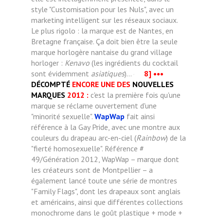
style "Customisation pour les Nuls", avec un
marketing intelligent sur les réseaux sociaux.
Le plus rigolo : la marque est de Nantes, en
Bretagne française. Ça doit bien être la seule
marque horlogère nantaise du grand village
horloger :
Kenavo
(les ingrédients du cocktail
sont évidemment
asiatiques
)...
8]
•••
DÉCOMPTÉ
ENCORE UNE DES
NOUVELLES
MARQUES
2012 :
c'est la première fois qu'une
marque se réclame ouvertement d'une
"minorité sexuelle".
WapWap
fait ainsi
référence à la Gay Pride, avec une montre aux
couleurs du drapeau arc-en-ciel (
Rainbow
) de la
"fierté homosexuelle". Référence #
49/Génération 2012, WapWap – marque dont
les créateurs sont de Montpellier – a
également lancé toute une série de montres
"Family Flags", dont les drapeaux sont anglais
et américains, ainsi que différentes collections
monochrome dans le goût plastique + mode +