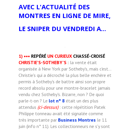
AVEC L'ACTUALITÉ DES
MONTRES EN LIGNE DE MIRE,
LE SNIPER DU VENDREDI A...
1)
•••
REPÉRÉ
UN CURIEUX
CHASSÉ-CROISÉ
CHRISTIE'S-SOTHEBY'S
:
la vente était
organisée à New York par Sotheby's, mais c'est...
Christie's qui a décroché la plus belle enchère et
permis à Sotheby's de battre ainsi son propre
record absolu pour une montre-bracelet jamais
vendu chez Sotheby's. Bizarre, non ? De quoi
parle-t-on ? Le
lot n° 8
était un des plus
attendus
(ci-dessus)
: cette répétition Patek
Philippe tonneau avait été signalée comme
très importante par
Business Montres
le 11
juin (info n° 11). Les collectionneurs ne s'y sont