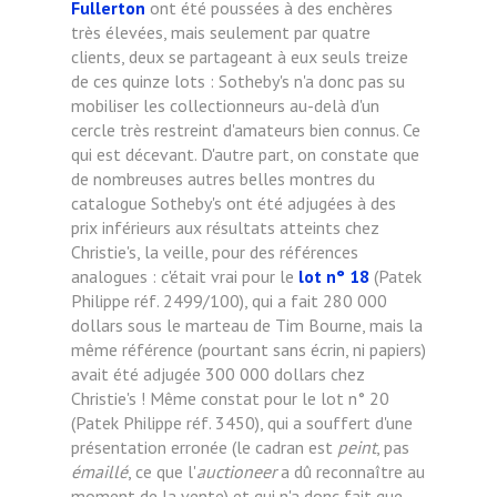
Fullerton
ont été poussées à des enchères
très élevées, mais seulement par quatre
clients, deux se partageant à eux seuls treize
de ces quinze lots : Sotheby's n'a donc pas su
mobiliser les collectionneurs au-delà d'un
cercle très restreint d'amateurs bien connus. Ce
qui est décevant. D'autre part, on constate que
de nombreuses autres belles montres du
catalogue Sotheby's ont été adjugées à des
prix inférieurs aux résultats atteints chez
Christie's, la veille, pour des références
analogues : c'était vrai pour le
lot n° 18
(Patek
Philippe réf. 2499/100), qui a fait 280 000
dollars sous le marteau de Tim Bourne, mais la
même référence (pourtant sans écrin, ni papiers)
avait été adjugée 300 000 dollars chez
Christie's ! Même constat pour le lot n° 20
(Patek Philippe réf. 3450), qui a souffert d'une
présentation erronée (le cadran est
peint
, pas
émaillé
, ce que l'
auctioneer
a dû reconnaître au
moment de la vente) et qui n'a donc fait que