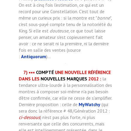
On est à cinq fois l'estimation, ce qui est un
record pour une Constellation. C'est tout de
même un curieux prix : si la montre est "
bonne
",
c'est sous-payé compte tenu de la notoriété du
King. Si elle est
douteuse
, ce que tout laisse
penser, un amateur s'est copieusement fait
avoir : ce ne serait ni la première, ni la dernière
fois en salle des ventes (source
:
Antiquorum
)...
7)
•••
COMPTÉ
UNE NOUVELLE RÉFÉRENCE
DANS LES
NOUVELLES MARQUES
2012 :
la
tendance ultra-lourde à la personnalisation des
montres à composer soi-même n'a pas besoin
d'être confirmée, car elle ne cesse de s'amplifier.
Dernière proposition : celle de
MyWatchy
(qui
sera donc la référence # 48/Génération 2012 :
ci-dessous
) n'est pas plus forte, ni plus
renversante que celle des concurrents, mais
elle est intelligemment présentée, dans le