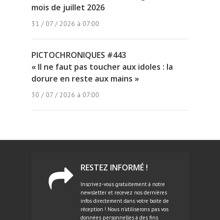
mois de juillet 2026
31 / 07 / 2026 à 07:00
PICTOCHRONIQUES #443
« Il ne faut pas toucher aux idoles : la
dorure en reste aux mains »
30 / 07 / 2026 à 07:00
RESTEZ INFORMÉ !
Inscrivez-vous gratuitement à notre
newsletter et recevez nos dernières
infos directement dans votre boite de
réception ! Nous n'utiliserons pas vos
données personnelles à des fins