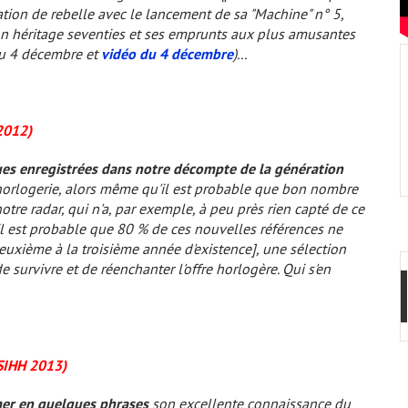
tion de rebelle avec le lancement de sa "Machine" n° 5,
on héritage
seventies
et ses emprunts aux plus amusantes
 4 décembre et
vidéo du 4 décembre
)...
2012)
ues enregistrées dans notre décompte de la génération
l'horlogerie, alors même qu'il est probable que bon nombre
tre radar, qui n'a, par exemple, à peu près rien capté de ce
il est probable que 80 % de ces nouvelles références ne
deuxième à la troisième année d'existence], une sélection
survivre et de réenchanter l'offre horlogère. Qui s'en
 SIHH 2013)
mer en quelques phrases
son excellente connaissance du