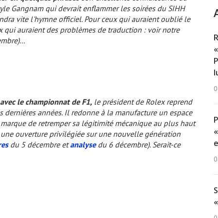
n style Gangnam qui devrait enflammer les soirées du SIHH
dra vite l'hymne officiel. Pour ceux qui auraient oublié le
x qui auraient des problèmes de traduction : voir notre
R
mbre)...
«
P
l
0
 avec le championnat de F1,
le président de Rolex reprend
s dernières années. Il redonne à la manufacture un espace
a marque de retremper sa légitimité mécanique au plus haut
«
 une ouverture privilégiée sur une nouvelle génération
e
res
du 5 décembre et
analyse
du 6 décembre). Serait-ce
0
S
«