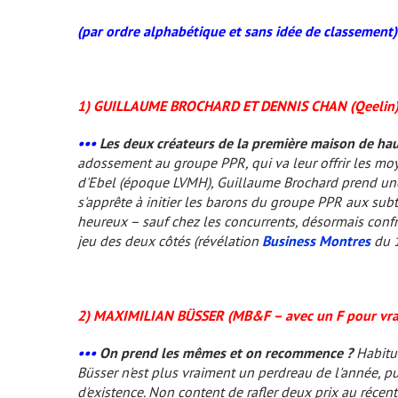
(par ordre alphabétique et sans idée de classement)
1) GUILLAUME BROCHARD ET DENNIS CHAN (Qeelin
•••
Les deux créateurs de la première maison de haut
adossement au groupe PPR, qui va leur offrir les mo
d'Ebel (époque LVMH), Guillaume Brochard prend une
s'apprête à initier les barons du groupe PPR aux subti
heureux – sauf chez les concurrents, désormais conf
jeu
des deux côtés
(révélation
Business Montres
du 1
2) MAXIMILIAN BÜSSER (MB&F – avec un F pour vr
•••
On prend les mêmes et on recommence ?
Habitué
Büsser n'est plus vraiment un perdreau de l'année, 
d'existence. Non content de rafler deux prix au récen