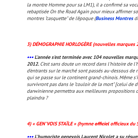
la montre Homme pour sa LM1), il a confirmé sa voca
rebaptisée On the Road Again pour mieux affirmer s
montres "casquette" de l'époque (
Business Montres
du
3) DÉMOGRAPHIE HORLOGÈRE (nouvelles marques 
•••
L'année s'est terminée avec 104 nouvelles marq
2012.
C'est sans doute un record dans l'histoire de 
d'entrants sur le marché sont passés au-dessous de no
qui se passe sur le continent grand-chinois. Même s'
survivront pas dans le "couloir de la mort" [celui de 
darwinienne permettra aux meilleures propositions de 
plaindra ?
4) « GEN’VOIS STAÏLE » (hymne
officiel
officieux du
•••
L'humoriste genevois Laurent Nicolet a su résu