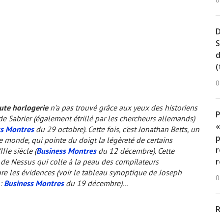
0
D
S
d
(
0
aute horlogerie
n'a pas trouvé grâce aux yeux des historiens
de Sabrier (également étrillé par les chercheurs allemands)
«
ss Montres
du 29 octobre). Cette fois, c'est Jonathan Betts, un
p
le monde, qui pointe du doigt la
légèreté
de certains
r
IIe siècle (
Business Montres
du 12 décembre). Cette
r
 de Nessus qui colle à la peau des compilateurs
e les évidences (voir le tableau synoptique de Joseph
0
 :
Business Montres
du 19 décembre)...
R