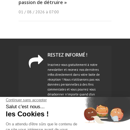
passion de détruire »
01 / 08 / 2026 à 07:00
RESTEZ INFORMÉ !
Inscrivez-vous gratuitement à notre
newsletter et recevez nos dernières
infos directement dans votre boite de
réception ! Nous n'utiliserons pas vos
données personnelles à des fins
commerciales et vous pourrez vous
désabonner n'importe quand d'un
simple clic.
NEWSLETTER