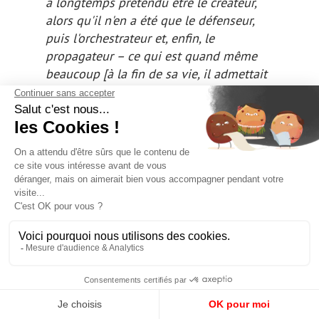
a longtemps prétendu être le créateur,
alors qu'il n'en a été que le défenseur,
puis l'orchestrateur et, enfin, le
propagateur – ce qui est quand même
beaucoup
[à la fin de sa vie, il admettait
avoir « simplifié » son message initial et
il acceptait de partager la co-paternité
de la Swatch avec Elmar Mock et Jacques
Muller]
. Cette montre n'était pas la
première montre suisse en plastique :
lancée en 1973, dix ans avant la Swatch,
la Tissot Astrolon était bien plus
révolutionnaire avec son boîtier en
plastique et son mouvement (cal. 2250)
en composite autolubrifiant, sans parler
de son design. La Swatch n'était pas la
première montre suisse à quartz, loin de
là. La Swatch n'était pas la première