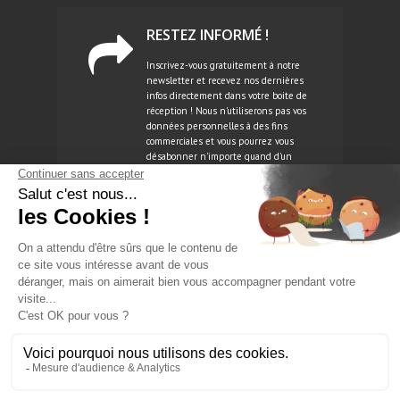
RESTEZ INFORMÉ !
Inscrivez-vous gratuitement à notre
newsletter et recevez nos dernières
infos directement dans votre boite de
réception ! Nous n'utiliserons pas vos
données personnelles à des fins
commerciales et vous pourrez vous
désabonner n'importe quand d'un
simple clic.
NEWSLETTER
Copyright 2026 -
Businessmontres.com
. All Rights