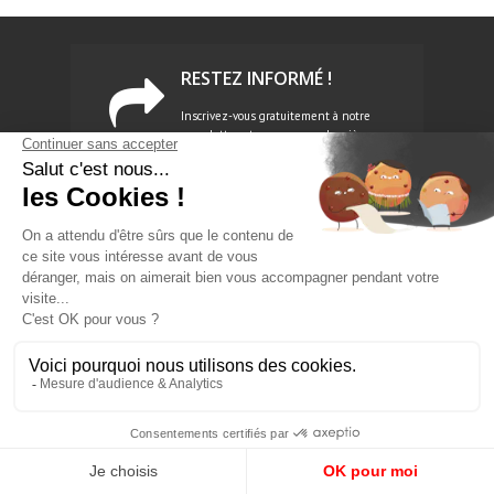
RESTEZ INFORMÉ !
Inscrivez-vous gratuitement à notre
newsletter et recevez nos dernières
infos directement dans votre boite de
réception ! Nous n'utiliserons pas vos
données personnelles à des fins
commerciales et vous pourrez vous
désabonner n'importe quand d'un
simple clic.
NEWSLETTER