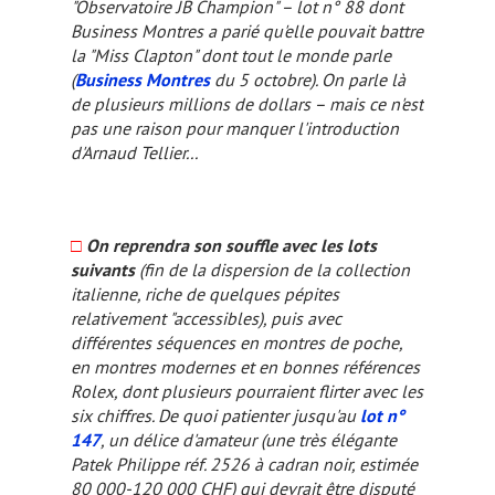
"Observatoire JB Champion" – lot n° 88 dont
Business Montres
a parié qu'elle pouvait battre
la "Miss Clapton" dont tout le monde parle
(
Business Montres
du 5 octobre). On parle là
de plusieurs millions de dollars – mais ce n'est
pas une raison pour manquer l'introduction
d'Arnaud Tellier...
□
On reprendra son souffle avec les lots
suivants
(fin de la dispersion de la collection
italienne, riche de quelques pépites
relativement "accessibles), puis avec
différentes séquences en montres de poche,
en montres modernes et en bonnes références
Rolex, dont plusieurs pourraient flirter avec les
six chiffres. De quoi patienter jusqu'au
lot n°
147
, un délice d'amateur (une très élégante
Patek Philippe réf. 2526 à cadran noir, estimée
80 000-120 000 CHF) qui devrait être disputé