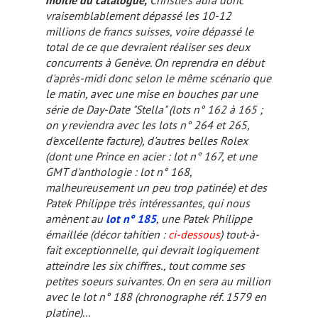
moitié du catalogue,
Christie's aura donc
vraisemblablement dépassé les 10-12
millions de francs suisses, voire dépassé le
total de ce que devraient réaliser ses deux
concurrents à Genève. On reprendra en début
d'après-midi donc selon le même scénario que
le matin, avec une mise en bouches par une
série de Day-Date "Stella" (lots n° 162 à 165 ;
on y reviendra avec les lots n° 264 et 265,
d'excellente facture), d'autres belles Rolex
(dont une Prince en acier : lot n° 167, et une
GMT d'anthologie : lot n° 168,
malheureusement un peu trop patinée) et des
Patek Philippe très intéressantes, qui nous
amènent au
lot n° 185
, une Patek Philippe
émaillée (décor tahitien :
ci-dessous
) tout-à-
fait exceptionnelle, qui devrait logiquement
atteindre les six chiffres., tout comme ses
petites soeurs suivantes. On en sera au million
avec le lot n° 188 (chronographe réf. 1579 en
platine)...