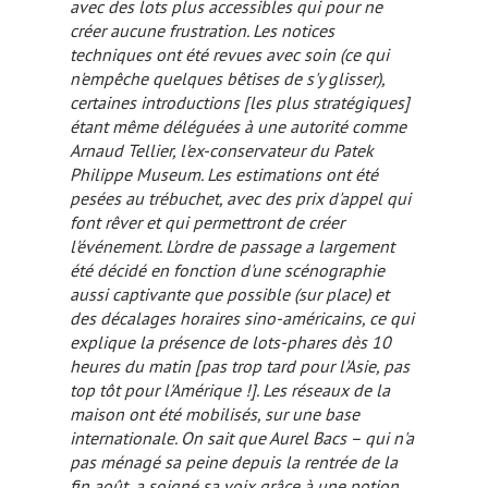
avec des lots plus accessibles qui pour ne
créer aucune frustration. Les notices
techniques ont été revues avec soin (ce qui
n'empêche quelques bêtises de s'y glisser),
certaines introductions
[les plus stratégiques]
étant même déléguées à une autorité comme
Arnaud Tellier, l'ex-conservateur du Patek
Philippe Museum. Les estimations ont été
pesées au trébuchet, avec des prix d'appel qui
font rêver et qui permettront de créer
l'événement. L'ordre de passage a largement
été décidé en fonction d'une scénographie
aussi captivante que possible (sur place) et
des décalages horaires sino-américains, ce qui
explique la présence de lots-phares dès 10
heures du matin
[pas trop tard pour l'Asie, pas
top tôt pour l'Amérique !]
. Les réseaux de la
maison ont été mobilisés, sur une base
internationale. On sait que Aurel Bacs – qui n'a
pas ménagé sa peine depuis la rentrée de la
fin août, a soigné sa voix grâce à une potion