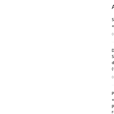
S
«
0
D
S
d
(
0
«
p
r