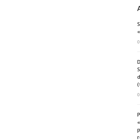
S
«
0
D
S
d
(
0
«
p
r