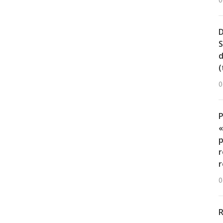
0
D
S
d
(
0
«
p
r
r
0
R