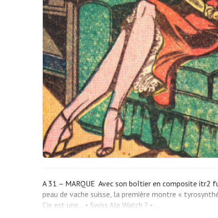
A 31 – MARQUE Avec son boîtier en composite itr2 fu
peau de vache suisse, la première montre « tyrosynthé
Cie est une… • Swiss Alp Watch ? • …