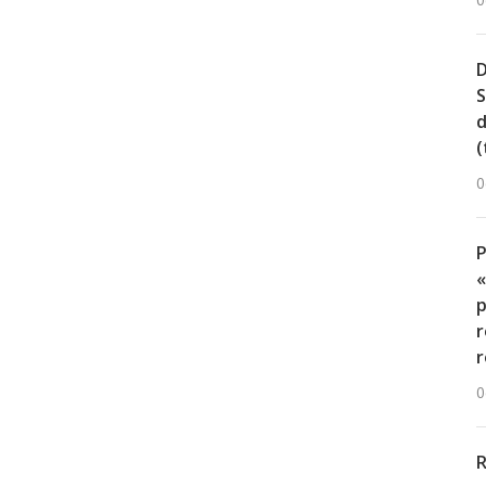
0
D
S
d
(
0
«
p
r
r
0
R