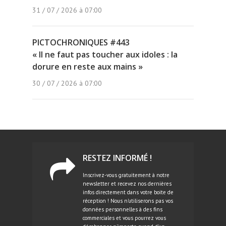
31 / 07 / 2026 à 07:00
PICTOCHRONIQUES #443
« Il ne faut pas toucher aux idoles : la
dorure en reste aux mains »
30 / 07 / 2026 à 07:00
RESTEZ INFORMÉ !
Inscrivez-vous gratuitement à notre
newsletter et recevez nos dernières
infos directement dans votre boite de
réception ! Nous n'utiliserons pas vos
données personnelles à des fins
commerciales et vous pourrez vous