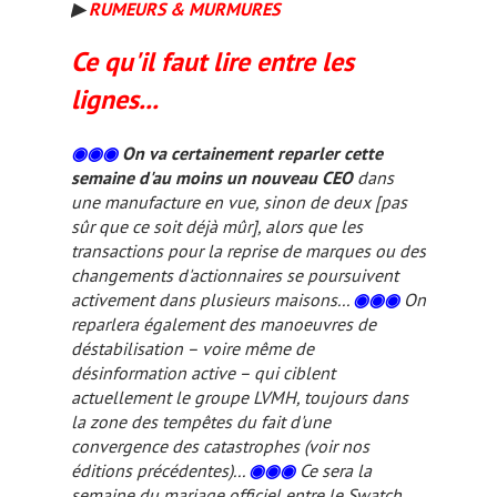
▶
RUMEURS & MURMURES
Ce qu'il faut lire entre les
lignes...
◉◉◉
On va certainement reparler cette
semaine d'au moins un nouveau CEO
dans
une manufacture en vue, sinon de deux
[pas
sûr que ce soit déjà mûr]
, alors que les
transactions pour la reprise de marques ou des
changements d'actionnaires se poursuivent
activement dans plusieurs maisons...
◉◉◉
On
reparlera également des manoeuvres de
déstabilisation – voire même de
désinformation active – qui ciblent
actuellement le groupe LVMH, toujours dans
la zone des tempêtes du fait d'une
convergence des catastrophes (
voir nos
éditions précédentes
)...
◉◉◉
Ce sera la
semaine du mariage officiel entre le Swatch