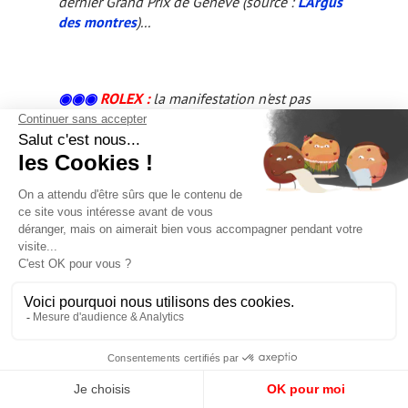
dernier Grand Prix de Genève (source :
L'Argus
des montres
)...
◉◉◉
ROLEX
:
la manifestation n'est pas
forcément officielle et autorisée, mais les
aficionados londoniens de Rolex ont rendez-
vous le 29 mai pour le soixantième
anniversaire de la conquête de l'Everest par sir
Edmund Hillary, dont tout le monde qu'il
portait une Rolex qui allait donner naissance à
l'Explorer I (information :
RPR-Rolex Passion
Report
). On découvre à cette occasion que
Hans Wilsdorf avait parrainé, en 1952 (donc,
l'année précédente) une
expédition suisse
lancée à la conquête de l'Everest
, avant de se
reporter, l'année suivante, sur l'expédition
britannique enfin victorieuse...