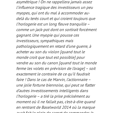
asymétrique ! On ne rappellera jamais assez
l’influence tragique des investisseurs un peu
myopes, qui ont du mal à accommoder au-
delà du terès court et qui croient toujours que
l’horlogerie est un long fleuve tranquille –
comme un jack-pot dont on sortirait forcément
gagnant. Une myopie qui pousse ces
investisseurs, sympathiques mais
pathologiquement en retard d’une guerre, à
acheter au son du violon
[quand tout le
monde croit que tout est possible]
pour
vendre au son du canon
[quand tout le monde
ferme les volets en prévision de l’orage]
– soit
exactement le contraire de ce qu’il faudrait
faire ! Dans le cas de Marvin, l’actionnaire –
une jolie fortune biennoise, qui peut se flatter
d’autres investissements intelligents dans
l’horlogerie – a tiré la prise précisément au
moment où il ne fallait pas, c’est-à-dire quand
en rentrant de Baselworld 2014 où la marque
avait fait le plein de carnet de commandes (+