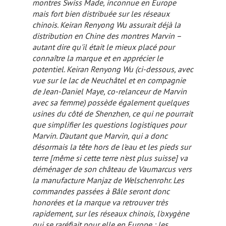
montres
Swiss Made
, inconnue en Europe
mais fort bien distribuée sur les réseaux
chinois. Keiran Renyong Wu assurait déjà la
distribution en Chine des montres Marvin –
autant dire qu'il était le mieux placé pour
connaître la marque et en apprécier le
potentiel. Keiran Renyong Wu (
ci-dessous
, avec
vue sur le lac de Neuchâtel et en compagnie
de Jean-Daniel Maye, co-relanceur de Marvin
avec sa femme) possède également quelques
usines du côté de Shenzhen, ce qui ne pourrait
que simplifier les questions logistiques pour
Marvin. D'autant que Marvin, qui a donc
désormais la tête hors de l'eau et les pieds sur
terre
[même si cette terre n'est plus suisse]
va
déménager de son château de Vaumarcus vers
la manufacture Manjaz de Welschenrohr. Les
commandes passées à Bâle seront donc
honorées et la marque va retrouver très
rapidement, sur les réseaux chinois, l'oxygène
qui se raréfiait pour elle en Europe : les