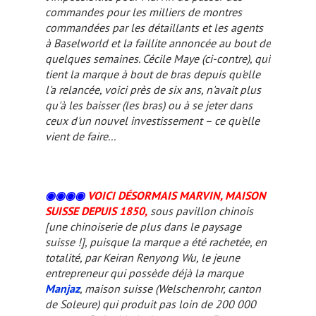
commandes pour les milliers de montres
commandées par les détaillants et les agents
à Baselworld et la faillite annoncée au bout de
quelques semaines. Cécile Maye (
ci-contre
), qui
tient la marque à bout de bras depuis qu'elle
l'a relancée, voici près de six ans, n'avait plus
qu'à les baisser (les bras) ou à se jeter dans
ceux d'un nouvel investissement – ce qu'elle
vient de faire...
◉◉
◉
◉
VOICI DÉSORMAIS MARVIN, MAISON
SUISSE DEPUIS 1850,
sous pavillon chinois
[une
chinoiserie
de plus dans le paysage
suisse !]
, puisque la marque a été rachetée, en
totalité, par Keiran Renyong Wu, le jeune
entrepreneur qui possède déjà la marque
Manjaz
, maison suisse (Welschenrohr, canton
de Soleure) qui produit pas loin de 200 000