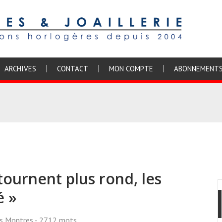
ARCHIVES
CONTACT
MON COMPTE
ABONNEMENT
ournent plus rond, les
é »
ss Montres
- 2712 mots