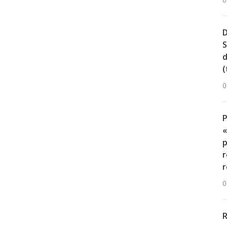
0
D
S
d
(
0
«
p
r
r
0
R