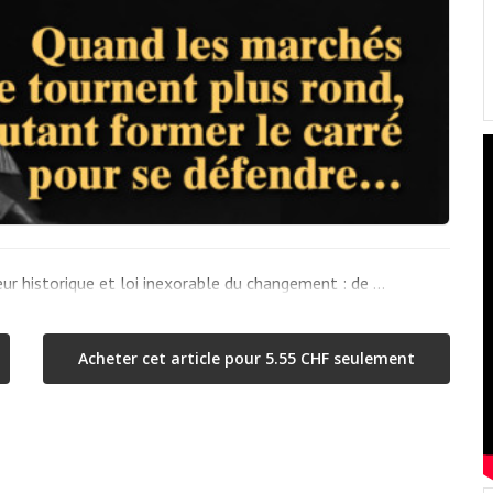
teur historique et loi inexorable du changement : de …
Acheter cet article pour 5.55 CHF seulement