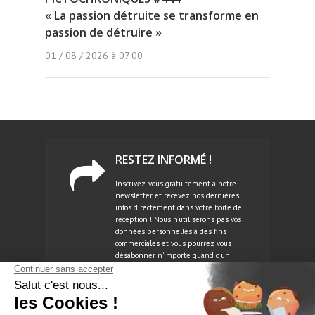
« La passion détruite se transforme en
passion de détruire »
01 / 08 / 2026 à 07:00
RESTEZ INFORMÉ !
Inscrivez-vous gratuitement à notre
newsletter et recevez nos dernières
infos directement dans votre boite de
réception ! Nous n'utiliserons pas vos
données personnelles à des fins
commerciales et vous pourrez vous
désabonner n'importe quand d'un
simple clic.
NEWSLETTER