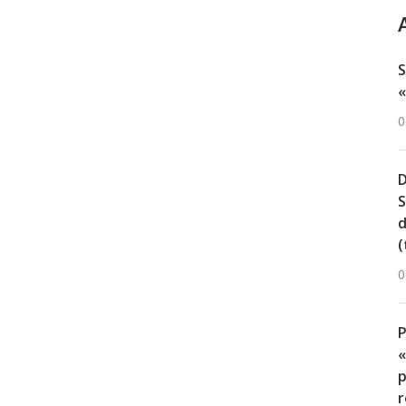
S
«
0
D
S
d
(
0
«
p
r