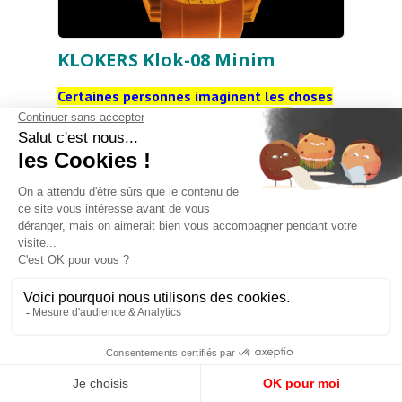
KLOKERS Klok-08 Minim
Certaines personnes imaginent les choses
telles qu’elles pourraient être et se
disent... pourquoi pas ?
D’autres, ce qui est
encore plus fascinant, peuvent entendre les
mouvements, sentir les couleurs, voir les sons...
Inspirée par le vide, par le son des couleurs et
par la danse des jeux de lumières, se présente
comme la définition du mystère de
l'impermanence de toute chose : le fait que
rien ne soit fixé, que rien ne dure et que seul
compte l'instant. Avec cette poésie faite
d’association des sens et de vie à contretemps,
comme un passe-temps, la collection Klok-08
Minim laisse les émotions nous envahir le
temps d’une respiration et nous invite à la
contemplation, le temps de s’émerveiller.