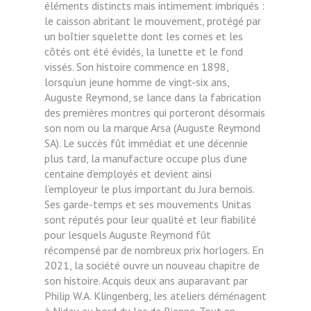
éléments distincts mais intimement imbriqués :
le caisson abritant le mouvement, protégé par
un boîtier squelette dont les cornes et les
côtés ont été évidés, la lunette et le fond
vissés. Son histoire commence en 1898,
lorsqu’un jeune homme de vingt-six ans,
Auguste Reymond, se lance dans la fabrication
des premières montres qui porteront désormais
son nom ou la marque Arsa (Auguste Reymond
SA). Le succès fût immédiat et une décennie
plus tard, la manufacture occupe plus d’une
centaine d’employés et devient ainsi
l’employeur le plus important du Jura bernois.
Ses garde-temps et ses mouvements Unitas
sont réputés pour leur qualité et leur fiabilité
pour lesquels Auguste Reymond fût
récompensé par de nombreux prix horlogers. En
2021, la société ouvre un nouveau chapitre de
son histoire. Acquis deux ans auparavant par
Philip W.A. Klingenberg, les ateliers déménagent
à Nidau au bord du lac de Bienne. Tout en