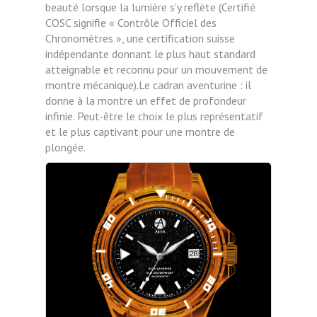
beauté lorsque la lumière s'y reflète (Certifié
COSC signifie « Contrôle Officiel des
Chronomètres », une certification suisse
indépendante donnant le plus haut standard
atteignable et reconnu pour un mouvement de
montre mécanique).Le cadran aventurine : il
donne à la montre un effet de profondeur
infinie. Peut-être le choix le plus représentatif
et le plus captivant pour une montre de
plongée.