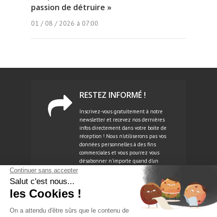
passion de détruire »
01 / 08 / 2026 à 07:00
RESTEZ INFORMÉ !
Inscrivez-vous gratuitement à notre
newsletter et recevez nos dernières
infos directement dans votre boite de
réception ! Nous n'utiliserons pas vos
données personnelles à des fins
commerciales et vous pourrez vous
désabonner n'importe quand d'un
simple clic.
NEWSLETTER