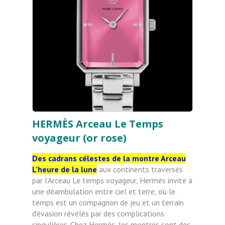
HERMÈS Arceau Le Temps
voyageur (or rose)
Des cadrans célestes de la montre Arceau
L’heure de la lune
aux continents traversés
par l’Arceau Le temps
voyageur, Hermès invite à
une déambulation entre ciel et terre, où le
temps est un compagnon de jeu et un
terrain
d’évasion révélés par des complications
singulières. Chez Hermès, les montres sont des