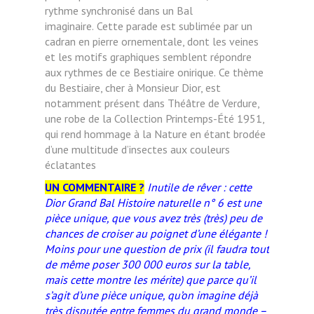
rythme synchronisé dans un Bal
imaginaire.
Cette parade est sublimée par un
cadran en pierre ornementale, dont les veines
et les motifs graphiques
semblent répondre
aux rythmes de ce Bestiaire onirique.
Ce thème
du Bestiaire, cher à Monsieur Dior, est
notamment présent dans Théâtre de Verdure,
une robe de la
Collection Printemps-Été 1951,
qui rend hommage à la Nature en étant brodée
d’une multitude d’insectes aux
couleurs
éclatantes
UN COMMENTAIRE ?
Inutile de rêver : cette
Dior Grand Bal Histoire naturelle n° 6
est une
pièce unique, que vous avez très (très) peu de
chances de croiser au poignet d’une élégante !
Moins pour une question de prix (il faudra tout
de même poser 300 000 euros sur la table,
mais cette montre les mérite) que parce qu’il
s’agit d’une pièce unique, qu’on imagine déjà
très disputée entre femmes du grand monde –