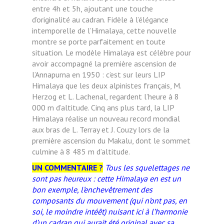
entre 4h et 5h, ajoutant une touche
d’originalité au cadran. Fidèle à l’élégance
intemporelle de l’Himalaya, cette nouvelle
montre se porte parfaitement en toute
situation.
Le modèle Himalaya est célèbre pour
avoir accompagné la première ascension de
l’Annapurna en 1950 : c’est sur leurs LIP
Himalaya que les deux alpinistes français, M.
Herzog et L. Lachenal, regardent
l’heure à 8
000 m d’altitude. Cinq ans plus tard, la LIP
Himalaya réalise un nouveau record mondial
aux bras de L. Terray et J. Couzy lors de la
première ascension du Makalu, dont le sommet
culmine à 8
485 m d’altitude.
UN COMMENTAIRE ?
Tous les squelettages ne
sont pas heureux : cette Himalaya en est un
bon exemple, l’enchevêtrement des
composants du mouvement (qui n’ont pas, en
soi, le moindre intéêt) nuisant ici à l’harmonie
d’un cadran qui aurait été original avec sa