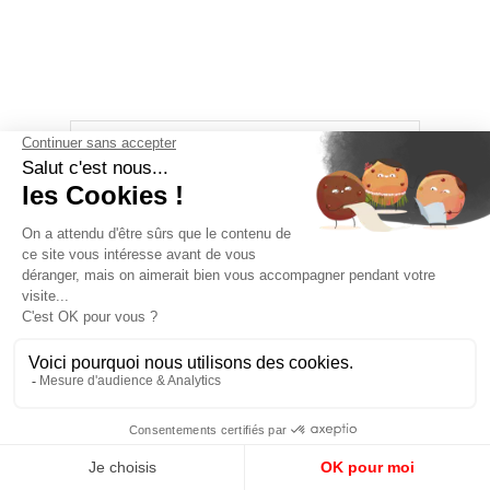
ARTICLE PRÉCÉDENT
PICTOCHRONIQUES #235
« L’épaisseur du rempart
compte moins que la
volonté de le prendre »
ARTICLE SUIVANT
RÉTROPÉDALAGE DE CRISE
#08 (accès libre)
« La lente et poignante