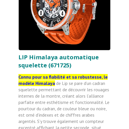
LIP Himalaya automatique
squelette (671725)
Connu pour sa fiabilité et sa robustesse, le
modèle Himalaya
de Lip se pare d’un cadran
squelette permettant de découvrir les rouages
internes de la montre, créant alors l’alliance
parfaite entre
esthétisme et fonctionnalité. Le
pourtour du cadran, de couleur bleue ou noire,
est orné d’indexes et de chiffres arabes
argentés. S’y trouve également un compteur
excentré affichant la petite seconde,
situé