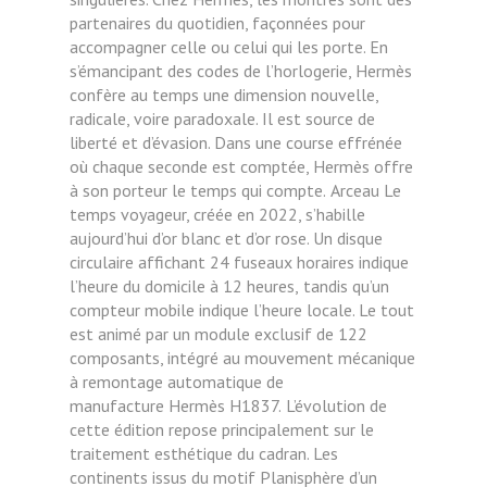
partenaires du quotidien, façonnées pour
accompagner celle ou celui qui les porte. En
s’émancipant des codes
de l’horlogerie, Hermès
confère au
temps une dimension nouvelle,
radicale, voire paradoxale. Il est source
de
liberté et d’évasion. Dans une
course effrénée
où chaque seconde
est comptée, Hermès offre
à son
porteur le temps qui compte.
Arceau Le
temps voyageur, créée en 2022, s’habille
aujourd’hui d’or blanc et d’or rose. Un disque
circulaire affichant 24 fuseaux horaires indique
l’heure du domicile à 12 heures,
tandis qu’un
compteur mobile indique l’heure locale. Le tout
est animé par un module exclusif
de 122
composants, intégré au mouvement mécanique
à remontage automatique de
manufacture
Hermès H1837.
L’évolution de
cette édition repose principalement sur le
traitement esthétique
du cadran. Les
continents issus du motif
Planisphère d’un