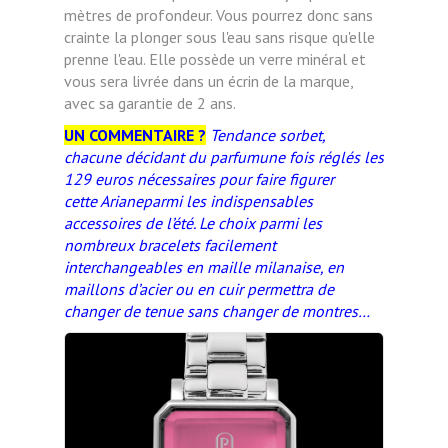
mètres de profondeur. Vous pourrez donc sans
crainte la plonger sous l'eau sans risque qu'elle
prenne l'eau. Elle possède un verre minéral et
vous sera livrée dans un écrin de la marque,
avec sa garantie de 2 ans.
UN COMMENTAIRE ?
Tendance sorbet,
chacune décidant du parfum
une fois réglés les
1
2
9 euros nécessaires pour faire figurer
cette
Ariane
parmi les indispensables
accessoires de l’été.
Le choix parmi les
nombreux
bracelets facilement
interchangeables en maille milanaise
, en
maillons d’acier
ou en cuir
permettra de
changer de tenue sans changer de montres…