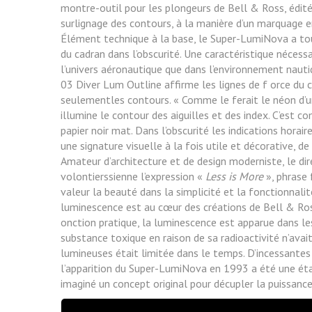
montre-outil pour les plongeurs de Bell & Ross, éditée
surlignage des contours, à la manière d’un marquage e
Élément technique à la base, le Super-LumiNova a touj
du
cadran dans l’obscurité. Une caractéristique nécess
l’univers
aéronautique que dans l’environnement nautiq
03 Diver
Lum Outline affirme les lignes de f orce du 
seulementles contours. « Comme le ferait le néon d’
illumine le
contour des aiguilles et des index. C’est c
papier
noir mat. Dans l’obscurité les indications horai
une
signature visuelle à la fois utile et décorative, 
Amateur
d’architecture et de design moderniste, le di
volontierssienne l’expression «
Less is More
», phrase 
valeur la
beauté dans la simplicité et la fonctionnalit
luminescence est au cœur des créations de Bell & Ros
onction pratique, la luminescence est apparue dans le
substance toxique en raison de sa radioactivité n’avai
lumineuses était limitée dans le temps. D’incessantes
l’apparition du Super-LumiNova en 1993 a été une éta
imaginé un concept original pour décupler la puissance