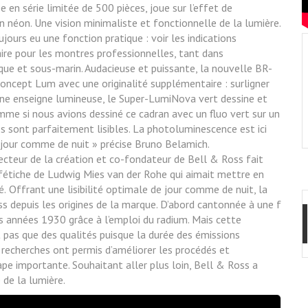
 en série limitée de 500 pièces, joue sur l’effet de
n néon. Une vision minimaliste et fonctionnelle de la lumière.
ours eu une fonction pratique : voir les indications
aire pour les montres professionnelles, tant dans
ue et sous-marin. Audacieuse et puissante, la nouvelle BR-
concept Lum avec une originalité supplémentaire : surligner
une enseigne lumineuse, le Super-LumiNova vert dessine et
omme si nous avions dessiné ce cadran avec un fluo vert sur un
res sont parfaitement lisibles. La photoluminescence est ici
de jour comme de nuit » précise Bruno Belamich.
recteur de la création et co-fondateur de Bell & Ross fait
fétiche de Ludwig Mies van der Rohe qui aimait mettre en
é.
Offrant une lisibilité optimale de jour comme de nuit, la
s depuis les origines de la marque. D’abord cantonnée à une f
s années 1930 grâce à l’emploi du radium. Mais cette
t pas que des qualités puisque la durée des émissions
 recherches ont permis d’améliorer les procédés et
pe importante. Souhaitant aller plus loin, Bell & Ross a
 de la lumière.