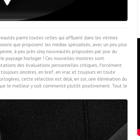
autés parmi toutes celles qui affluent dans les vitrines
censions que proposent les médias spécialisés, avec un peu plus
yenne, à peu près cinq nouveautés proposées par jour du
s le paysage horloger ! Ces nouvelles montres sont
tations des évaluations personnelles critiques, forcément
oujours sincères, en bref, en vrac et toujours en toute
logères, cette sélection est déjà, en soi, une élimination du
er que le meilleur y soit commenté plutôt positivement. Tout le