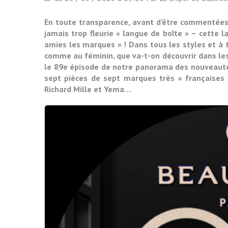
En toute transparence, avant d’être commentées
jamais trop fleurie « langue de boîte » – cette l
amies les marques » ! Dans tous les styles et à t
comme au féminin, que va-t-on découvrir dans les
le 89e épisode de notre panorama des nouveauté
sept pièces de sept marques très « françaises 
Richard Mille et Yema…