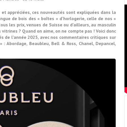
 et appréciées, ces nouveautés sont expliquées dans la
angue de bois des « boîtes » d’horlogerie, celle de nos «
ous les prix, venues de Suisse ou d’ailleurs, au masculin
 vitrines ? Quand on aime, on ne compte pas ! Voici donc
s de l’année 2025, avec nos commentaires critiques sur
» : Abordage, Beaubleu, Bell & Ross, Chanel, Depancel,