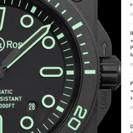
r
0
R
«
P
l
0
«
s
0
D