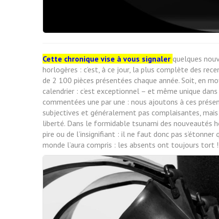
Cette chronique vise à vous signaler
quelques nouve
horlogères : c’est, à ce jour, la plus complète des re
de 2 100 pièces présentées chaque année. Soit, en mo
calendrier : c’est exceptionnel – et même unique dan
commentées une par une : nous ajoutons à ces présen
subjectives et généralement pas complaisantes, mais t
liberté. Dans le formidable tsunami des nouveautés hor
pire ou de l’insignifiant : il ne faut donc pas s’étonn
monde l’aura compris : les absents ont toujours tort !