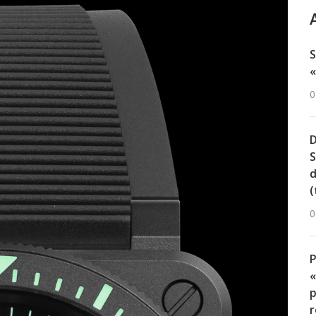
S
«
0
D
S
d
(
0
«
p
r