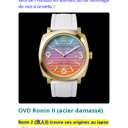
sens de l’humour en souriant de cet hommage
du vice à la vertu !
OVD Ronin II (acier damassé)
Ronin 2 (
浪人
II) trouve ses origines au Japon
,