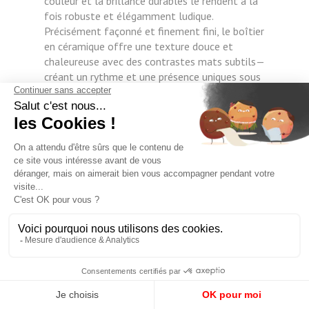
couleur et la brillance durables le rendent à la
fois robuste et élégamment ludique.
Précisément façonné et finement fini, le boîtier
en céramique offre une texture douce et
chaleureuse avec des contrastes mats subtils—
créant un rythme et une présence uniques sous
tous les angles. Conçu avec un cristal de saphir
anti-rayures et antireflet pour une clarté et une
durabilité exceptionnelles. Conçu pour la vie
quotidienne — résistant aux éclaboussures et
prêt pour toutes les routines. Parfait pour le
streetwear, les looks café ou les tenues de
voyage. Un accent rose ludique qui rend chaque
style plus mignon, audacieux et expressif. Nous
ne sommes pas nés des institutions horlogères
traditionnelles. Nous sommes nés en les
remettant en question. Dans une industrie
obsédée par l'héritage et l'autorité, nous nous
concentrons sur les matériaux, la structure et
la liberté de création. Nous croyons qu'une
montre doit refléter qui vous êtes — et non pas