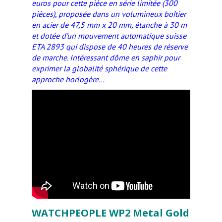
euros pour cette pièce en série limitée (300
pièces), proposée dans un volumineux boîtier
en acier de 47,5 mm x 20 mm, étanche à 30 m
et dotée d’un mouvement automatique suisse
ETA 2893 qui dispose de 40 heures de réserve
de marche. Intéressant dôme en saphir pour
exprimer la globalité sphérique de cette
approche horlogère…
WATCHPEOPLE WP2 Metal Gold