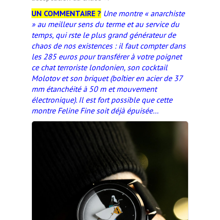
UN COMMENTAIRE ?
Une montre « anarchiste
» au meilleur sens du terme et au service du
temps, qui rste le plus grand générateur de
chaos de nos existences : il faut compter dans
les 285 euros pour transférer à votre poignet
ce chat terroriste londonien, son cocktail
Molotov et son briquet (boîtier en acier de 37
mm étanchéité à 50 m et mouvement
électronique). Il est fort possible que cette
montre Feline Fine soit déjà épuisée…