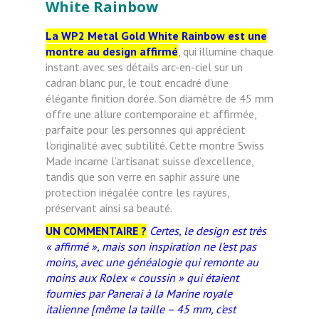
White Rainbow
La WP2 Metal Gold White Rainbow est une
montre au design affirmé
, qui illumine chaque
instant avec ses détails arc-en-ciel sur un
cadran blanc pur, le tout encadré d’une
élégante finition dorée. Son diamètre de 45 mm
offre une allure contemporaine et affirmée,
parfaite pour les personnes qui apprécient
l’originalité avec subtilité. Cette montre Swiss
Made incarne l’artisanat suisse d’excellence,
tandis que son verre en saphir assure une
protection inégalée contre les rayures,
préservant ainsi sa beauté.
UN COMMENTAIRE ?
Certes, le design est très
« affirmé », mais son inspiration ne l’est pas
moins, avec une généalogie qui remonte au
moins aux Rolex « coussin » qui étaient
fournies par Panerai à la Marine royale
italienne [même la taille – 45 mm, c’est