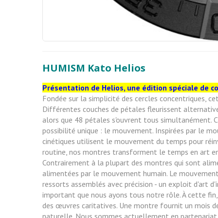
HUMISM Kato Helios
Présentation de Helios, une édition spéciale de c
Fondée sur la simplicité des cercles concentriques, c
Différentes couches de pétales fleurissent alternati
alors que 48 pétales s'ouvrent tous simultanément. C
possibilité unique : le mouvement. Inspirées par le m
cinétiques utilisent le mouvement du temps pour réinv
routine, nos montres transforment le temps en art en
Contrairement à la plupart des montres qui sont alim
alimentées par le mouvement humain. Le mouvement d
ressorts assemblés avec précision - un exploit d'art d'
important que nous ayons tous notre rôle. À cette fin
des œuvres caritatives. Une montre fournit un mois d
naturelle. Nous sommes actuellement en partenariat 