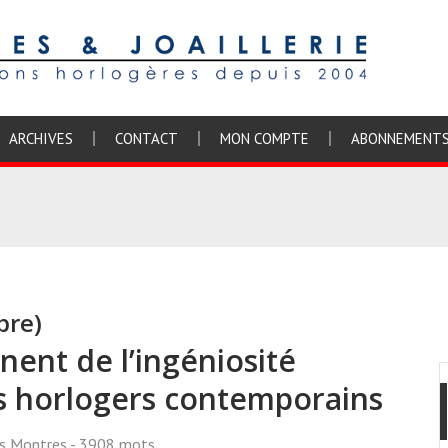
ARCHIVES
CONTACT
MON COMPTE
ABONNEMENT
bre)
ent de l’ingéniosité
es horlogers contemporains
ss Montres
- 3908 mots