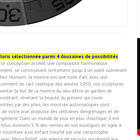
oloris sélectionnée parmi 4 douzaines de possibilités
.
ette conception atteint une complexité harmonieuse.
vement, se construisant lentement jusqu'à un point culminant
hez Humism, la montre est une toile d'art avec une
ouvement de l'art cinétique des années 1950, nos sculptures
enter le but de la montre.Au lieu d'être un gardien de
voûtant, révélant la beauté du présent qui coule.
entées par des piles, les montres automatiques sont
e votre bras propulse des centaines d'engrenages et de
ingénierie. Dans un monde de plus en plus chaotique, il est
, nous donnons 5 % des ventes de nos boutiques en ligne à
e nourriture à un enfant touché par une catastrophe
avec Mercy Relief, une agence de secours qui répond aux