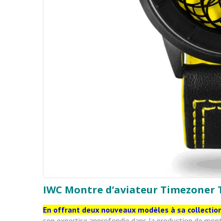
IWC Montre d’aviateur Timezoner
En offrant deux nouveaux modèles à sa collectio
son expertise approfondie dans la production de montr