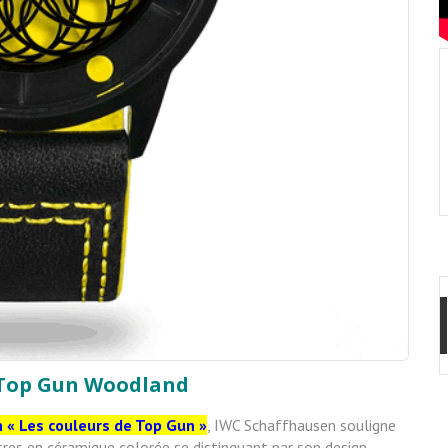
 Top Gun Woodland
n « Les couleurs de Top Gun »
, IWC Schaffhausen souligne
es en céramique colorée se distinguant par son design