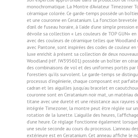
monochromatique. La Montre d’Aviateur Timezoner To
céramique colorée. Ce garde-temps possède un boîtier
et une couronne en Ceratanium. La fonction brevetée 
d’œil de fuseau horaire, à l’aide d’une simple pressi
dévoile sa collection « Les couleurs de TOP GUN» en 
avec des couleurs de céramique telles que Woodland e
avec Pantone, sont inspirées des codes de couleur en v
luxe enrichit à présent sa collection de deux nouve
Woodland (réf. IW395601) possède un boîtier en cér
des combinaisons de vol et des uniformes portés par l
forestiers qu’ils survolent. Le garde-temps se disting
processus d’ingénierie, chaque composant est parfaitem
cadran et les aiguilles jusqu’au bracelet en caoutchouc
couronne sont en Ceratanium noir mat, un matériau de
titane avec une dureté et une résistance aux rayures si
intégrée Timezoner, la montre peut être réglée sur u
rotation de la lunette. L’aiguille des heures, l’affich
d’une heure. Ce réglage fonctionne également lorsqu
une seule seconde au cours du processus. L’anneau des 
extérieure est en Ceratanium. Cet anneau affiche le 