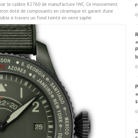
é par le calibre 82760 de manufacture IWC. Ce mouvement
r
ton doté de composants en céramique et garant d’une
0
le à travers un fond teinté en verre saphir.
R
«
P
l
0
«
s
0
D