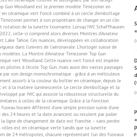
p Gun Woodland est le premier modèle Timezoner en
 en céramique vert foncé combiné à un cercle d’emboîtage
Timezoner permet à son propriétaire de changer en un clin
S
on et rotation de la lunette tournante. Lorsqu’IWC Schaffhausen
«
2022, celle-ci comprend alors diverses Montres d’Aviateur
t Lake Tahoe. Ces nuances, développées en collaboration
0
igueur dans l’univers de l’aéronavale. L’horloger suisse de
aux modèles. La Montre d’Aviateur Timezoner Top Gun
D
amique vert Woodland. Cette nuance vert foncé est inspirée
es pilotes à l’école Top Gun, mais aussi des vastes paysages
S
ue par son design monochromatique : grâce à un méticuleux
d
ent assorti à la couleur du boîtier en céramique, depuis le
(
 et à la matière luminescente. Le cercle d’emboîtage et la
0
́veloppé par IWC qui associe la robustesse structurelle du
milaires à celles de la céramique. Grâce à la fonction
n fuseau horaire différent d’une simple pression suivie d’une
age des 24 heures et la date avancent ou reculent par palier
«
e la ligne de changement de date est franchie – sans perdre
p
villes est en céramique verte tandis que sa lunette
r
nom de 24 métropoles, chacune représentant l’un des fuseaux