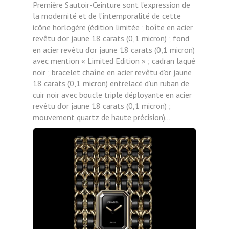
Première Sautoir-Ceinture sont l’expression de
la modernité et de l’intemporalité de cette
icône horlogère (édition limitée ; boîte en acier
revêtu d’or jaune 18 carats (0,1 micron) ; fond
en acier revêtu d’or jaune 18 carats (0,1 micron)
avec mention « Limited Edition » ; cadran laqué
noir ; bracelet chaîne en acier revêtu d’or jaune
18 carats (0,1 micron) entrelacé d’un ruban de
cuir noir avec boucle triple déployante en acier
revêtu d’or jaune 18 carats (0,1 micron) ;
mouvement quartz de haute précision)…