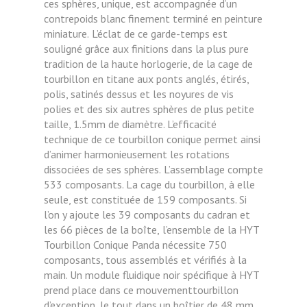
ces sphères, unique, est
accompagnée d’un
contrepoids blanc finement terminé en peinture
miniature.
L’éclat de ce garde-temps est
souligné grâce aux finitions dans la plus pure
tradition de la
haute horlogerie, de la cage de
tourbillon en titane aux ponts anglés, étirés,
polis, satinés
dessus et les noyures de vis
polies et des six autres sphères de plus petite
taille, 1.5mm de
diamètre. L’efficacité
technique de ce tourbillon conique permet ainsi
d’animer
harmonieusement les rotations
dissociées de ses sphères.
L’assemblage compte
533 composants. La cage du tourbillon, à elle
seule, est constituée de
159 composants. Si
l’on y ajoute les 39 composants du cadran et
les 66 pièces de la boîte,
l’ensemble de la HYT
Tourbillon Conique Panda nécessite 750
composants, tous assemblés et
vérifiés à la
main. Un module fluidique noir spécifique à HYT
prend place dans ce mouvementtourbillon
d’exception, le tout dans un boîtier de 48 mm