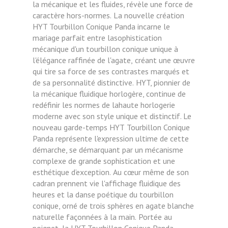
la mécanique et les fluides, révèle une force de
caractère hors-normes.
La nouvelle création
HYT Tourbillon Conique Panda incarne le
mariage parfait entre lasophistication
mécanique d'un tourbillon conique unique à
l'élégance raffinée de l'agate,
créant une œuvre
qui tire sa force de ses contrastes marqués et
de sa personnalité
distinctive.
HYT, pionnier de
la mécanique fluidique horlogère, continue de
redéfinir les normes de lahaute horlogerie
moderne avec son style unique et distinctif. Le
nouveau garde-temps HYT
Tourbillon Conique
Panda représente l'expression ultime de cette
démarche, se démarquant
par un mécanisme
complexe de grande sophistication et une
esthétique d’exception.
Au cœur même de son
cadran prennent vie l'affichage fluidique des
heures et la danse
poétique du tourbillon
conique, orné de trois sphères en agate blanche
naturelle façonnées à
la main.
Portée au
poignet, la HYT Tourbillon Conique Panda