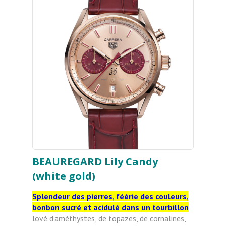
BEAUREGARD Lily Candy
(white gold)
Splendeur des pierres, féérie des couleurs,
bonbon sucré et acidulé dans un tourbillon
lové d’améthystes, de topazes, de cornalines,