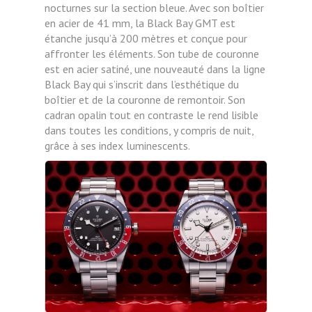
nocturnes sur la section bleue. Avec son boîtier
en acier de 41 mm, la Black Bay GMT est
étanche jusqu’à 200 mètres et conçue pour
affronter les éléments. Son tube de couronne
est en acier satiné, une nouveauté dans la ligne
Black Bay qui s’inscrit dans l’esthétique du
boîtier et de la couronne de remontoir. Son
cadran opalin tout en contraste le rend lisible
dans toutes les conditions, y compris de nuit,
grâce à ses index luminescents.