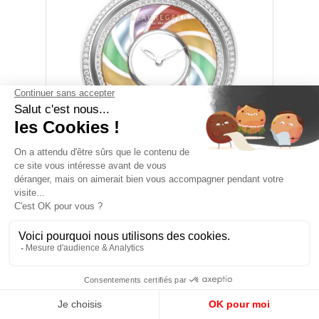
Le boitier de la Lili Candy White Gold est
faite d’un métal noble et précieux de la
famille du platine
, combinaison d’or blanc
enrichi de Palladium 500 et, pour une brillance
blanche, pure, éclatante et inaltérable.
Egalement plus dur et résistant, cet or blanc
n’a pas besoin de rhodiage, et irradie de sa
blancheur naturellement. Le rejet du rhodium,
communément utilisé pour recouvrir l'or blanc
et lui donner un aspect blanc, témoigne de