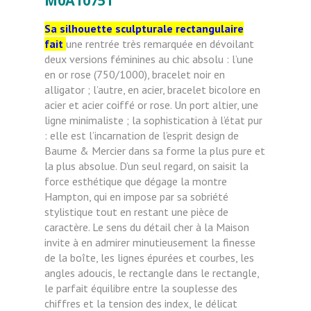
M0A10751
Sa silhouette sculpturale rectangulaire
fait
une rentrée très remarquée en dévoilant
deux versions féminines au chic absolu : l’une
en or rose (750/1000), bracelet noir en
alligator ; l’autre, en acier, bracelet bicolore en
acier et acier coiffé or rose. Un port altier, une
ligne minimaliste ; la sophistication à l’état pur
: elle est l’incarnation de l’esprit design de
Baume & Mercier dans sa forme la plus pure et
la plus absolue. D’un seul regard, on saisit la
force esthétique que dégage la montre
Hampton, qui en impose par sa sobriété
stylistique tout en restant une pièce de
caractère. Le sens du détail cher à la Maison
invite à en admirer minutieusement la finesse
de la boîte, les lignes épurées et courbes, les
angles adoucis, le rectangle dans le rectangle,
le parfait équilibre entre la souplesse des
chiffres et la tension des index, le délicat