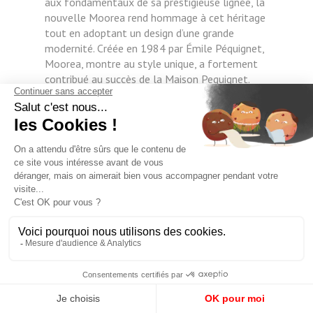
aux fondamentaux de sa prestigieuse lignée, la
nouvelle Moorea rend hommage à cet héritage
tout en adoptant un design d’une grande
modernité. Créée en 1984 par Émile Péquignet,
Moorea, montre au style unique, a fortement
contribué au succès de la Maison Pequignet.
Elle doit sa belle allure à ses élégantes
proportions, à la fluidité et à la pureté de ses
lignes élancées. Déclinée en versions féminine
et masculine, Moorea a régulièrement été
réinterprétée. Elle a toujours su conserver ses
fondamentaux et plus particulièrement, son
célèbre bracelet, aux maillons reliés les uns
aux autres par d’élégants grains en métal. Avec
son design novateur, le bracelet de Moorea
constitue la signature de cette collection.
Véritable prouesse technique, il est formé de
maillons reliés entre eux par un petit inter-
maillon oblong. Ce bracelet, façonné tout en
élégance, se révèle en outre très confortable.
Proposé à l’origine en trois rangs puis en un ou