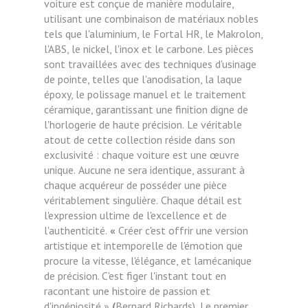
voiture est conçue de manière modulaire,
utilisant une combinaison de
matériaux nobles
tels que l'aluminium, le Fortal HR, le Makrolon,
l'ABS, le nickel, l'inox et le carbone. Les pièces
sont travaillées avec des techniques d'usinage
de pointe, telles que l'anodisation, la laque
époxy, le
polissage manuel et le traitement
céramique, garantissant une finition digne de
l'horlogerie de haute précision.
Le véritable
atout de cette collection réside dans son
exclusivité : chaque voiture est une œuvre
unique.
Aucune ne sera identique, assurant à
chaque acquéreur de posséder une pièce
véritablement singulière.
Chaque détail est
l'expression ultime de l'excellence et de
l'authenticité.
«
Créer c'est offrir une version
artistique et intemporelle de l'émotion que
procure la vitesse, l'élégance, et lamécanique
de précision. C'est figer l'instant tout en
racontant une histoire de passion et
d'ingéniosité »
(
Bernard Richards).
Le premier