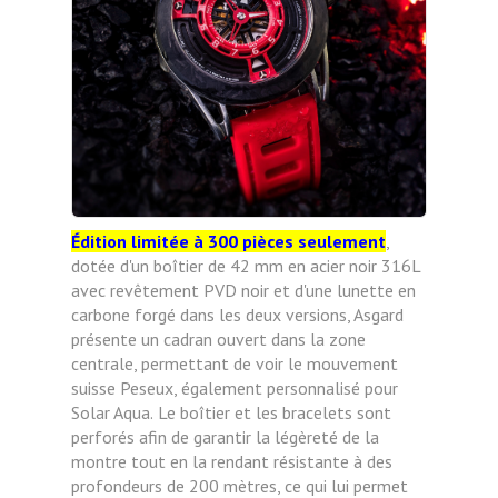
Édition limitée à 300 pièces seulement
,
dotée d'un boîtier de 42 mm en acier noir 316L
avec revêtement PVD noir et d'une lunette en
carbone forgé dans les deux versions, Asgard
présente un cadran ouvert dans la zone
centrale, permettant de voir le mouvement
suisse Peseux, également personnalisé pour
Solar Aqua.
Le boîtier et les bracelets sont
perforés afin de garantir la légèreté de la
montre tout en la rendant résistante à des
profondeurs de 200 mètres, ce qui lui permet