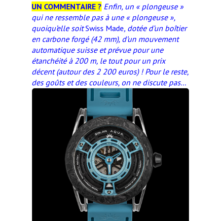
UN COMMENTAIRE ?
Enfin, un « plongeuse »
qui ne ressemble pas à une « plongeuse »,
quoiqu’elle soit
Swiss Made
, dotée d’un boîtier
en carbone forgé (42 mm), d’un mouvement
automatique suisse et prévue pour une
étanchéité à 200 m, le tout pour un prix
décent (autour des 2 200 euros) ! Pour le reste,
des goûts et des couleurs, on ne discute pas...