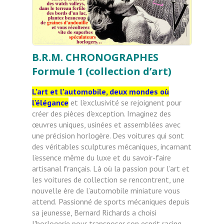
B.R.M. CHRONOGRAPHES
Formule 1 (collection d’art)
L’art et l’automobile, deux mondes où
l'élégance
et l'exclusivité se rejoignent pour
créer des pièces
d'exception. Imaginez des
œuvres uniques, usinées et assemblées avec
une précision horlogère. Des voitures
qui sont
des véritables sculptures mécaniques, incarnant
l’essence même du luxe et du savoir-faire
artisanal
français. Là où la passion pour l’art et
les voitures de collection se rencontrent, une
nouvelle ère de
l’automobile miniature vous
attend.
Passionné de sports mécaniques depuis
sa jeunesse, Bernard Richards a choisi
l'horlogerie pour transposer
son esprit racing