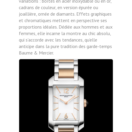
variations : boîtes en acier inoxydable ou en or,
cadrans de couleur, en version épurée ou
joaillière, ornée de diamants. Effets graphiques
et chromatiques mettent en perspective ses
proportions idéales. Dédiée aux hommes et aux
femmes, elle incarne la montre au chic absolu,
qui s’accorde avec les tendances, qu’elle
anticipe dans la pure tradition des garde-temps
Baume & Mercier.