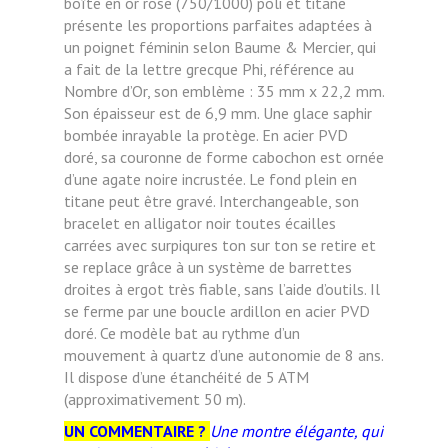
boîte en or rose (750/1000) poli et titane
présente les proportions parfaites adaptées à
un poignet féminin selon Baume & Mercier, qui
a fait de la lettre grecque Phi, référence au
Nombre d’Or, son emblème : 35 mm x 22,2 mm.
Son épaisseur est de 6,9 mm. Une glace saphir
bombée inrayable la protège. En acier PVD
doré, sa couronne de forme cabochon est ornée
d’une agate noire incrustée. Le fond plein en
titane peut être gravé. Interchangeable, son
bracelet en alligator noir toutes écailles
carrées avec surpiqures ton sur ton se retire et
se replace grâce à un système de barrettes
droites à ergot très fiable, sans l’aide d’outils. Il
se ferme par une boucle ardillon en acier PVD
doré. Ce modèle bat au rythme d’un
mouvement à quartz d’une autonomie de 8 ans.
Il dispose d’une étanchéité de 5 ATM
(approximativement 50 m).
UN COMMENTAIRE ?
Une montre élégante, qui