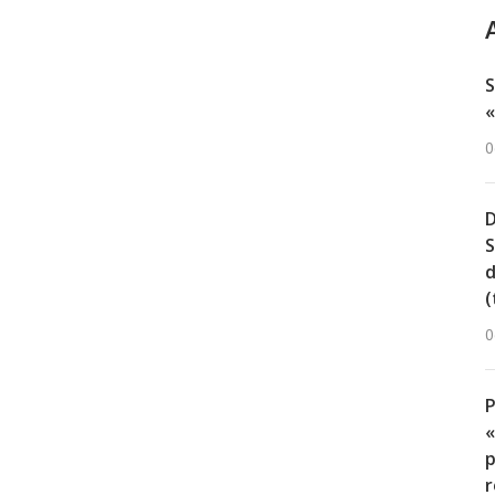
S
«
0
D
S
d
(
0
«
p
r