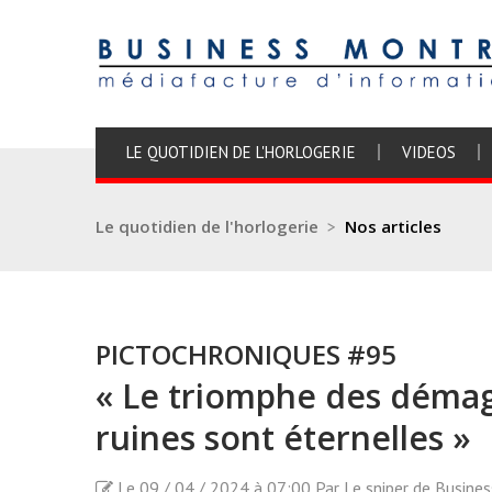
LE QUOTIDIEN DE L'HORLOGERIE
VIDEOS
Le quotidien de l'horlogerie
>
Nos articles
PICTOCHRONIQUES #95
« Le triomphe des démago
ruines sont éternelles »
Le 09 / 04 / 2024 à 07:00 Par Le sniper de Busine