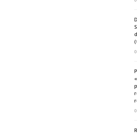
0
D
S
d
(
0
«
p
r
r
0
R