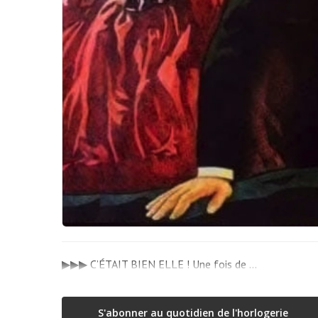
▶▶▶ C’ÉTAIT BIEN ELLE ! Une fois de …
S'abonner au quotidien de l'horlogerie