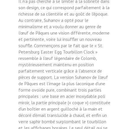
Il n'a pas cherché à se limiter à la sobriété dans
son design, ce qui correspond parfaitement à la
richesse de sa clientèle et au goût de l'époque.
Au contraire, Suhanov a opté pour le
minimalisme et a voulu donner au genre de
l'œuf de Pâques une vision différente, moderne
et pertinente, voire lui insuffler un nouveau
souffle. Commençons par le fait que le « St.
Petersburg Easter Egg Tourbillon Clock »
ressemble à l'œuf légendaire de Colomb,
mystérieusement maintenu en position
parfaitement verticale grâce à l'absence de
pièces de support. La version Suhanov de l'œuf
de Pâques est l'image la plus laconique d'une
forme ovoïde pure, combinant trois parties
principales : une base en acier inoxydable poli
miroir, la partie principale (« coque ») constituée
d'un boîtier en argent guilloché à la main et
décoré d'émail translucide à chaud, et enfin un
verre saphir bombé surplombant le tourbillon
et les affichages horaires. Le seul détail qui se