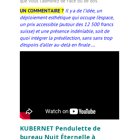
que vous l'admiriez de face ou de dos.
UN COMMENTAIRE ?
Il y a de l’idée, un
déploiement esthétique qui occupe l’espace,
un prix accessible (autour des 12 500 francs
suisse) et une présence indéniable, soit de
quoi intégrer la présélection, sans sans trop
d’espoirs d’aller au-delà en finale
…
KUBERNET Pendulette de
bureau Nuit Éternelle à