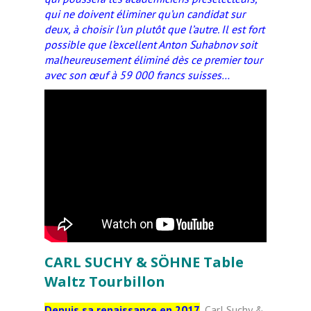
qui ne doivent éliminer qu’un candidat sur
deux, à choisir l’un plutôt que l’autre. Il est fort
possible que l’excellent Anton Suhabnov soit
malheureusement éliminé dès ce premier tour
avec son œuf à 59 000 francs suisses…
CARL SUCHY & SÖHNE Table
Waltz Tourbillon
Depuis sa renaissance en 2017
, Carl Suchy &