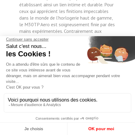
établissant ainsi un lien intime et durable. Pour
ceux qui apprécient les finitions impeccables
dans le monde de l'horlogerie haut de gamme,
le M30TP Aero est soigneusement finie par des
mains expérimentées. Contrairement aux
structures mécaniques conventionnelles, dans
lesquelles les engrenages sont logés entre
deux plaques dont les cadrans se chevauchent,
la M30TP Aero présente une architecture
tridimensionnelle saisissante. Les six quadrants
eux-mêmes sont des pièces structurelles
conçues pour être reliées à deux éléments
longitudinaux qui accueillent les engrenages et
les mécanismes de manière parfaitement
symétrique et flottante. Chacun des six cadrans
du M30TP Aero est doté de deux fenêtres,
l'une en face de l'autre, conçues pour permettre
aux observateurs de lire correctement l'heure
et toutes les indications du calendrier depuis
n'importe quel côté du garde-temps. Toutes les