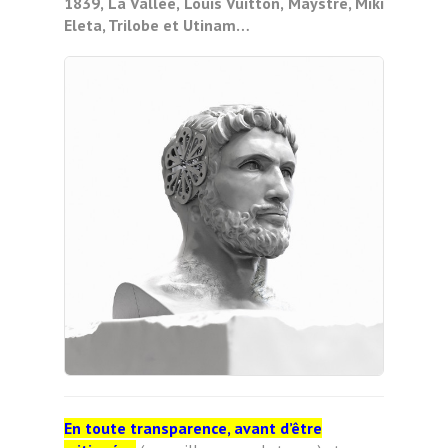
1839, La Vallée, Louis Vuitton, Maystre, Miki
Eleta, Trilobe et Utinam…
En toute transparence, avant d’être