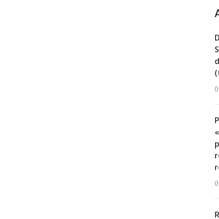
D
S
d
(
0
«
p
r
r
0
R