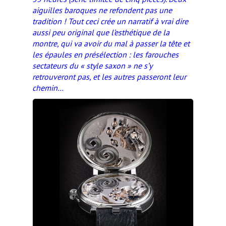
aiguilles baroques ne refondent pas une
tradition ! Tout ceci crée un narratif à vrai dire
aussi peu original que l’esthétique de la
montre, qui va avoir du mal à passer la tête et
les épaules en présélection : les farouches
sectateurs du « style saxon » ne s’y
retrouveront pas, et les autres passeront leur
chemin…