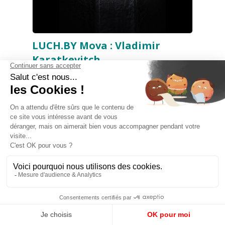
LUCH.BY Mova : Vladimir
Karatkevitch
À l'occasion de la Journée de la langue
maternelle
, la marque « Luch » a préparé une
collection limitée de montres « Mova », dédiée
à l'un des écrivains les plus marquants pas
seulement de son époque, mais aussi de toute
la littérature biélorusse, c’est Vladimir
Karatkevitch. La marque « Luch » a vendu cette
collection en moins d'une journée ! Seulement
95 exemplaires ont été produits et distribués
pas seulement en Biélorussie, mais aussi à
l'étranger.
La montre incarne l'image de
l'écrivain lui-même. Chaque détail reflète le
caractère de cette personnalité exceptionnelle
: l'acier inoxydable comme la force de son