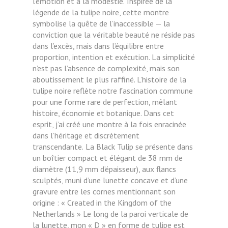
l’émotion et à la modestie.
Inspirée de la
légende de la tulipe noire, cette montre
symbolise la quête de l’inaccessible — la
conviction que la véritable beauté ne réside pas
dans l’excès, mais dans l’équilibre entre
proportion, intention et exécution. La simplicité
n’est pas l’absence de complexité, mais son
aboutissement le plus raffiné. L’histoire de la
tulipe noire reflète notre fascination commune
pour une forme rare de perfection, mêlant
histoire, économie et botanique. Dans cet
esprit, j’ai créé une montre à la fois enracinée
dans l’héritage et discrètement
transcendante.
La Black Tulip se présente dans
un boîtier compact et élégant de 38 mm de
diamètre (11,9 mm d’épaisseur), aux flancs
sculptés, muni d’une lunette concave et d’une
gravure entre les cornes mentionnant son
origine : « Created in the Kingdom of the
Netherlands » Le long de la paroi verticale de
la lunette, mon « D » en forme de tulipe est