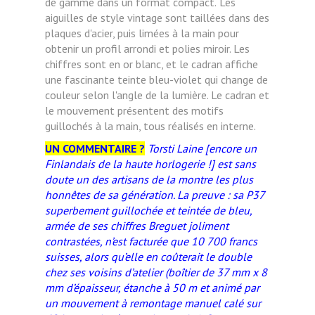
de gamme dans un format compact.
Les
aiguilles de style vintage sont taillées dans des
plaques d'acier, puis limées à la main pour
obtenir un profil arrondi et polies miroir. Les
chiffres sont en or blanc, et le cadran affiche
une fascinante teinte bleu-violet qui change de
couleur selon l'angle de la lumière. Le cadran et
le mouvement présentent des motifs
guillochés à la main, tous réalisés en interne.
UN COMMENTAIRE ?
Torsti Laine [encore un
Finlandais de la haute horlogerie !] est sans
doute un des artisans de la montre les plus
honnêtes de sa génération. La preuve : sa P37
superbement guillochée et teintée de bleu,
armée de ses chiffres Breguet joliment
contrastées, n’est facturée que 10 700 francs
suisses, alors qu’elle en coûterait le double
chez ses voisins d’atelier (boîtier de 37 mm x 8
mm d’épaisseur, étanche à 50 m et animé par
un mouvement à remontage manuel calé sur